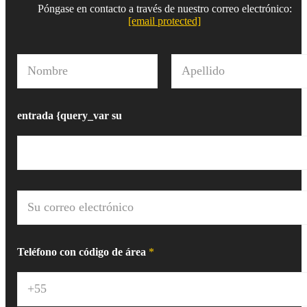
Póngase en contacto a través de nuestro correo electrónico:
[email protected]
N
o
m
Nombre
Apellido
b
r
entrada {query_var su
e
*
C
o
r
r
e
Teléfono con código de área
*
o
e
l
e