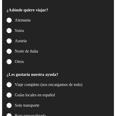
c
t
¿Adónde quiere viajar?
r
ó
Alemania
n
i
Suiza
c
o
Austria
*
Norte de Italia
Otros
¿Les gustaría nuestra ayuda?
Viaje completo (nos encargamos de todo)
Guías locales en español
Solo transporte
Ruta personalizada