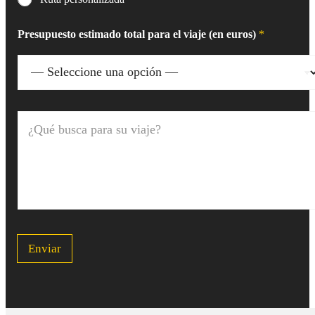
Presupuesto estimado total para el viaje (en euros)
*
¿
Q
u
é
b
u
s
c
a
p
Enviar
a
r
a
s
u