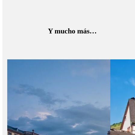
v
i
a
j
e
Y mucho más…
?
*