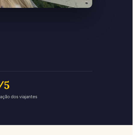
/5
iação dos viajantes