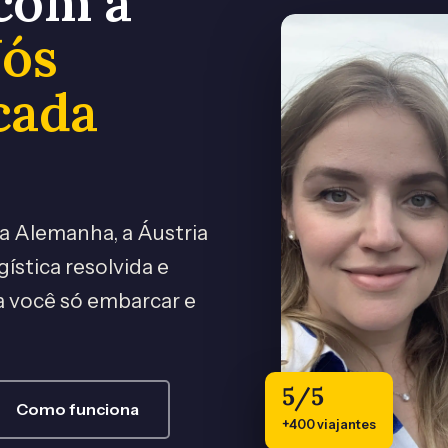
com a
ós
cada
 a Alemanha, a Áustria
gística resolvida e
 você só embarcar e
5/5
Como funciona
+400 viajantes