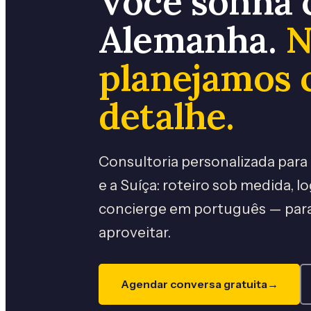
Você sonha 
Alemanha.
N
planejamos 
detalhe.
Consultoria personalizada para
e a Suíça: roteiro sob medida, lo
concierge em português — para
aproveitar.
Agendar conversa gratuita
→