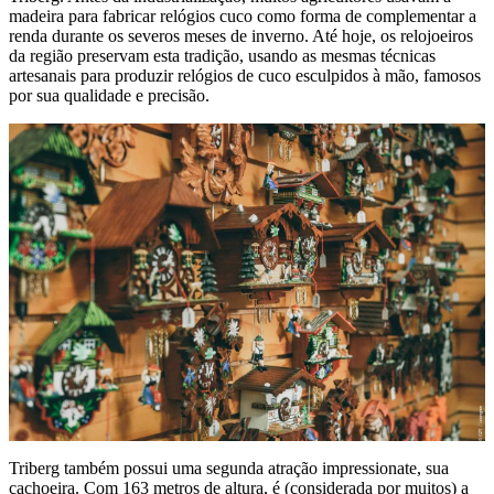
madeira para fabricar relógios cuco como forma de complementar a
renda durante os severos meses de inverno. Até hoje, os relojoeiros
da região preservam esta tradição, usando as mesmas técnicas
artesanais para produzir relógios de cuco esculpidos à mão, famosos
por sua qualidade e precisão.
Triberg também possui uma segunda atração impressionate, sua
cachoeira. Com 163 metros de altura, é (considerada por muitos) a