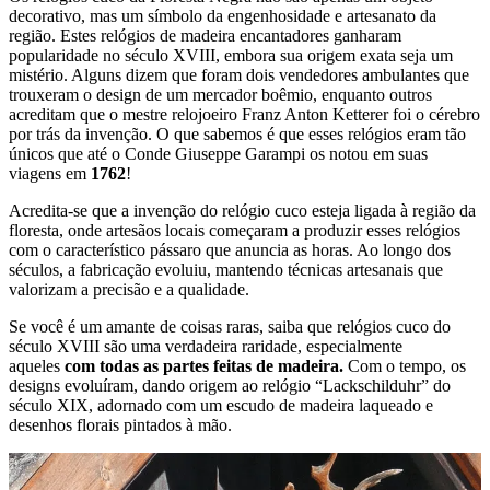
decorativo, mas um símbolo da engenhosidade e artesanato da
região. Estes relógios de madeira encantadores ganharam
popularidade no século XVIII, embora sua origem exata seja um
mistério. Alguns dizem que foram dois vendedores ambulantes que
trouxeram o design de um mercador boêmio, enquanto outros
acreditam que o mestre relojoeiro Franz Anton Ketterer foi o cérebro
por trás da invenção. O que sabemos é que esses relógios eram tão
únicos que até o Conde Giuseppe Garampi os notou em suas
viagens em
1762
!
Acredita-se que a invenção do relógio cuco esteja ligada à região da
floresta, onde artesãos locais começaram a produzir esses relógios
com o característico pássaro que anuncia as horas. Ao longo dos
séculos, a fabricação evoluiu, mantendo técnicas artesanais que
valorizam a precisão e a qualidade.
Se você é um amante de coisas raras, saiba que relógios cuco do
século XVIII são uma verdadeira raridade, especialmente
aqueles
com todas as partes feitas de madeira.
Com o tempo, os
designs evoluíram, dando origem ao relógio “Lackschilduhr” do
século XIX, adornado com um escudo de madeira laqueado e
desenhos florais pintados à mão.