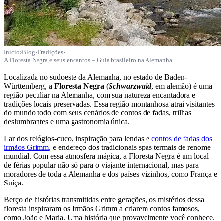
Início
›
Blog
›
Tradições
›
A Floresta Negra e seus encantos – Guia brasileiro na Alemanha
Localizada no sudoeste da Alemanha, no estado de Baden-
Württemberg, a
Floresta Negra
(
Schwarzwald
, em alemão) é uma
região peculiar na Alemanha, com sua natureza encantadora e
tradições locais preservadas. Essa região montanhosa atrai visitantes
do mundo todo com seus cenários de contos de fadas, trilhas
deslumbrantes e uma gastronomia única.
Lar dos relógios-cuco, inspiração para lendas e
contos de fadas dos
irmãos Grimm
, e endereço dos tradicionais spas termais de renome
mundial. Com essa atmosfera mágica, a Floresta Negra é um local
de férias popular não só para o viajante internacional, mas para
moradores de toda a Alemanha e dos países vizinhos, como França e
Suíça.
Berço de histórias transmitidas entre gerações, os mistérios dessa
floresta inspiraram os Irmãos Grimm a criarem contos famosos,
como João e Maria. Uma história que provavelmente você conhece.