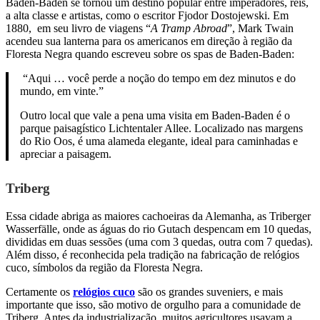
Baden-Baden se tornou um destino popular entre imperadores, reis,
a alta classe e artistas, como o escritor Fjodor Dostojewski. Em
1880, em seu livro de viagens “
A Tramp Abroad
”, Mark Twain
acendeu sua lanterna para os americanos em direção à região da
Floresta Negra quando escreveu sobre os spas de Baden-Baden:
“Aqui … você perde a noção do tempo em dez minutos e do
mundo, em vinte.”
Outro local que vale a pena uma visita em Baden-Baden é o
parque paisagístico Lichtentaler Allee. Localizado nas margens
do Rio Oos, é uma alameda elegante, ideal para caminhadas e
apreciar a paisagem.
Triberg
Essa cidade abriga as maiores cachoeiras da Alemanha, as Triberger
Wasserfälle, onde as águas do rio Gutach despencam em 10 quedas,
divididas em duas sessões (uma com 3 quedas, outra com 7 quedas).
Além disso, é reconhecida pela tradição na fabricação de relógios
cuco, símbolos da região da Floresta Negra.
Certamente os
relógios cuco
são os grandes suveniers, e mais
importante que isso, são motivo de orgulho para a comunidade de
Triberg. Antes da industrialização, muitos agricultores usavam a