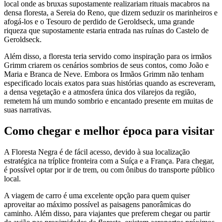
local onde as bruxas supostamente realizariam rituais macabros na
densa floresta, a Sereia do Reno, que dizem seduzir os marinheiros e
afogá-los e o Tesouro de perdido de Geroldseck, uma grande
riqueza que supostamente estaria entrada nas ruínas do Castelo de
Geroldseck.
Além disso, a floresta teria servido como inspiração para os irmãos
Grimm criarem os cenários sombrios de seus contos, como João e
Maria e Branca de Neve. Embora os Irmãos Grimm não tenham
especificado locais exatos para suas histórias quando as escreveram,
a densa vegetação e a atmosfera única dos vilarejos da região,
remetem há um mundo sombrio e encantado presente em muitas de
suas narrativas.
Como chegar e melhor época para visitar
A Floresta Negra é de fácil acesso, devido à sua localização
estratégica na tríplice fronteira com a Suíça e a França. Para chegar,
é possível optar por ir de trem, ou com ônibus do transporte público
local.
A viagem de carro é uma excelente opção para quem quiser
aproveitar ao máximo possível as paisagens panorâmicas do
caminho. Além disso, para viajantes que preferem chegar ou partir