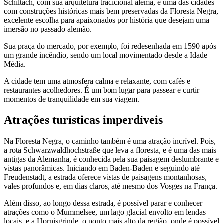
Schiltach, com sua arquitetura tradicional alemã, é uma das cidades
com construções históricas mais bem preservadas da Floresta Negra,
excelente escolha para apaixonados por história que desejam uma
imersão no passado alemão.
Sua praça do mercado, por exemplo, foi redesenhada em 1590 após
um grande incêndio, sendo um local movimentado desde a Idade
Média.
A cidade tem uma atmosfera calma e relaxante, com cafés e
restaurantes acolhedores. É um bom lugar para passear e curtir
momentos de tranquilidade em sua viagem.
Atrações turísticas imperdíveis
Na Floresta Negra, o caminho também é uma atração incrível. Pois,
a rota Schwarzwaldhochstraße que leva a floresta, e é uma das mais
antigas da Alemanha, é conhecida pela sua paisagem deslumbrante e
vistas panorâmicas. Iniciando em Baden-Baden e seguindo até
Freudenstadt, a estrada oferece vistas de paisagens montanhosas,
vales profundos e, em dias claros, até mesmo dos Vosges na França.
Além disso, ao longo dessa estrada, é possível parar e conhecer
atrações como o Mummelsee, um lago glacial envolto em lendas
locais, e a Hornisgrinde, o ponto mais alto da região, onde é possível