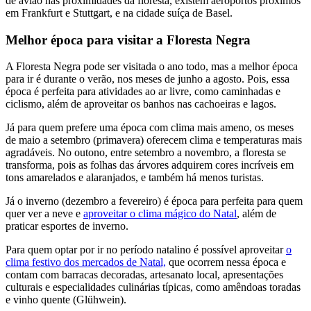
de avião nas proximidades da floresta, existem aeroportos próximos
em Frankfurt e Stuttgart, e na cidade suíça de Basel.
Melhor época para visitar a Floresta Negra
A Floresta Negra pode ser visitada o ano todo, mas a melhor época
para ir é durante o verão, nos meses de junho a agosto. Pois, essa
época é perfeita para atividades ao ar livre, como caminhadas e
ciclismo, além de aproveitar os banhos nas cachoeiras e lagos.
Já para quem prefere uma época com clima mais ameno, os meses
de maio a setembro (primavera) oferecem clima e temperaturas mais
agradáveis. No outono, entre setembro a novembro, a floresta se
transforma, pois as folhas das árvores adquirem cores incríveis em
tons amarelados e alaranjados, e também há menos turistas.
Já o inverno (dezembro a fevereiro) é época para perfeita para quem
quer ver a neve e
aproveitar o clima mágico do Natal
, além de
praticar esportes de inverno.
Para quem optar por ir no período natalino é possível aproveitar
o
clima festivo dos mercados de Natal,
que ocorrem nessa época e
contam com barracas decoradas, artesanato local, apresentações
culturais e especialidades culinárias típicas, como amêndoas toradas
e vinho quente (Glühwein).