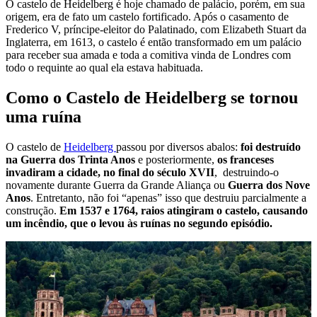
O castelo de Heidelberg é hoje chamado de palácio, porém, em sua
origem, era de fato um castelo fortificado. Após o casamento de
Frederico V, príncipe-eleitor do Palatinado, com Elizabeth Stuart da
Inglaterra, em 1613, o castelo é então transformado em um palácio
para receber sua amada e toda a comitiva vinda de Londres com
todo o requinte ao qual ela estava habituada.
Como o Castelo de Heidelberg se tornou
uma ruína
O castelo de
Heidelberg
passou por diversos abalos:
foi destruído
na Guerra dos Trinta Anos
e posteriormente,
os franceses
invadiram a cidade, no final do século XVII
, destruindo-o
novamente durante Guerra da Grande Aliança ou
Guerra dos Nove
Anos
. Entretanto, não foi “apenas” isso que destruiu parcialmente a
construção.
Em 1537 e 1764, raios atingiram o castelo, causando
um incêndio, que o levou às ruínas no segundo episódio.