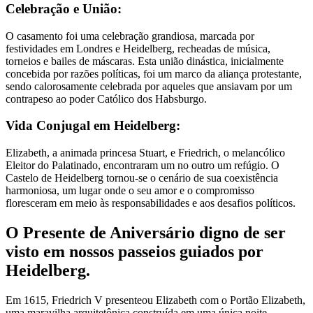
Celebração e União:
O casamento foi uma celebração grandiosa, marcada por
festividades em Londres e Heidelberg, recheadas de música,
torneios e bailes de máscaras. Esta união dinástica, inicialmente
concebida por razões políticas, foi um marco da aliança protestante,
sendo calorosamente celebrada por aqueles que ansiavam por um
contrapeso ao poder Católico dos Habsburgo.
Vida Conjugal em Heidelberg:
Elizabeth, a animada princesa Stuart, e Friedrich, o melancólico
Eleitor do Palatinado, encontraram um no outro um refúgio. O
Castelo de Heidelberg tornou-se o cenário de sua coexistência
harmoniosa, um lugar onde o seu amor e o compromisso
floresceram em meio às responsabilidades e aos desafios políticos.
O Presente de Aniversário digno de ser
visto em nossos passeios guiados por
Heidelberg.
Em 1615, Friedrich V presenteou Elizabeth com o Portão Elizabeth,
uma maravilha arquitetônica construída em uma única noite,