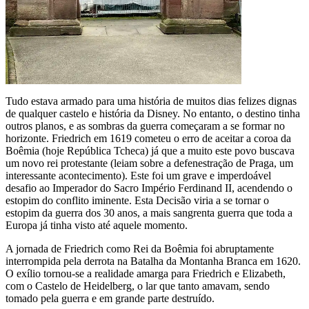
Tudo estava armado para uma história de muitos dias felizes dignas
de qualquer castelo e história da Disney. No entanto, o destino tinha
outros planos, e as sombras da guerra começaram a se formar no
horizonte. Friedrich em 1619 cometeu o erro de aceitar a coroa da
Boêmia (hoje República Tcheca) já que a muito este povo buscava
um novo rei protestante (leiam sobre a defenestração de Praga, um
interessante acontecimento). Este foi um grave e imperdoável
desafio ao Imperador do Sacro Império Ferdinand II, acendendo o
estopim do conflito iminente. Esta Decisão viria a se tornar o
estopim da guerra dos 30 anos, a mais sangrenta guerra que toda a
Europa já tinha visto até aquele momento.
A jornada de Friedrich como Rei da Boêmia foi abruptamente
interrompida pela derrota na Batalha da Montanha Branca em 1620.
O exílio tornou-se a realidade amarga para Friedrich e Elizabeth,
com o Castelo de Heidelberg, o lar que tanto amavam, sendo
tomado pela guerra e em grande parte destruído.