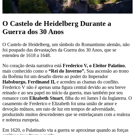
O Castelo de Heidelberg Durante a
Guerra dos 30 Anos
O Castelo de Heidelberg, um símbolo do Romantismo alemão, não
foi poupado das devastações da Guerra dos 30 Anos, que se
estendeu de 1618 a 1648.
No coração desta narrativa está
Frederico V, o Eleitor Palatino
,
mais conhecido como o
“Rei do Inverno”.
Sua ascensão ao trono
da Boêmia foi um desafio direto ao poder do Imperador
Habsburgo, Ferdinand II,
e acendeu as chamas do conflito.
Frederico V não é apenas uma figura central devido ao seu breve
reinado e ao seu papel no início da guerra, mas também por seu
romance com
Elizabeth Stuart
, filha do rei James I da Inglaterra. O
casamento de Frederico e Elizabeth foi uma união de amor e
devoção mútuos, um raio de luz em tempos de adversidade,
produzindo muitos descendentes que se entrelaçaram com a realeza
e nobreza europeia.
Em 1620, o Palatinado viu a guerra se aproximar quando as forças