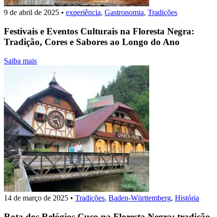
9 de abril de 2025
•
experiência
,
Gastronomia
,
Tradições
Festivais e Eventos Culturais na Floresta Negra:
Tradição, Cores e Sabores ao Longo do Ano
Saiba mais
14 de março de 2025
•
Tradições
,
Baden-Württemberg
,
História
Rota dos Relógios Cuco na Floresta Negra: tradição