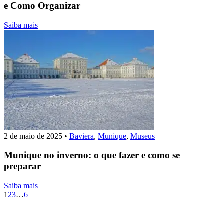
e Como Organizar
Saiba mais
2 de maio de 2025
•
Baviera
,
Munique
,
Museus
Munique no inverno: o que fazer e como se
preparar
Saiba mais
1
2
3
…
6