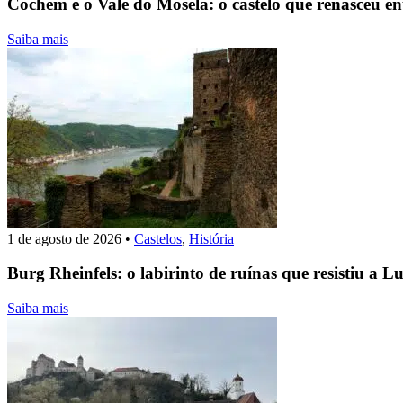
Cochem e o Vale do Mosela: o castelo que renasceu en
Saiba mais
1 de agosto de 2026
•
Castelos
,
História
Burg Rheinfels: o labirinto de ruínas que resistiu a L
Saiba mais