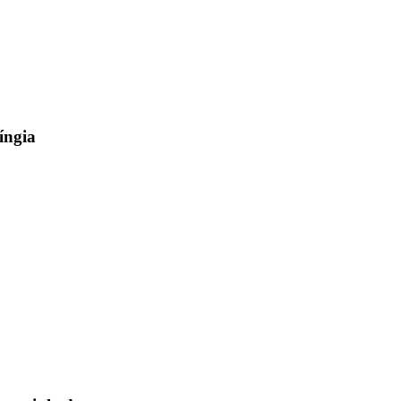
íngia