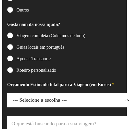
Outros
Gostariam da nossa ajuda?
Viagem completa (Cuidamos de tudo)
Guias locais em português
Apenas Transporte
Roteiro personalizado
Orçamento Estimado total para a Viagem (em Euros)
*
O
q