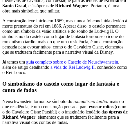
medievais de cavalaria, com destaque para as lendas de
Parsifal e o
Santo Graal
, e às óperas de
Richard Wagner
. Portanto, é uma
obra mais simbólica que militar.
A construção teve início em 1869, mas nunca foi concluída devido à
morte prematura do rei em 1886. Apesar disso, o castelo permanece
como um símbolo da visão artística e do sonho de Ludwig II. O
simbolismo do castelo como lugar de fantasia tornou-se o ícone do
romantismo tardio: mais do que uma residência, é uma construção
pensada para evocar mitos, como o do Cavaleiro Cisne, elementos
que se traduzem facilmente para a narrativa visual da Disney.
Já temos um
guia completo sobre o Castelo de Neuschwanstein
,
além de artigo detalhando
a vida do Rei Ludwig II
, conhecido como
o Rei Louco.
O simbolismo do castelo como lugar de fantasia e
conto de fadas
Neuschwanstein tornou-se símbolo do
romantismo tardio:
mais do
que residência, é uma construção pensada para
evocar mitos
(como
o do Cavaleiro Cisne Parsifal) e o imaginário lendário das
óperas de
Richard Wagner
, elementos que se traduzem facilmente para a
narrativa visual dos contos de fadas.