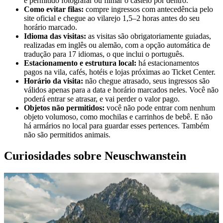
é permitido fotografar ou filmar o castelo por dentro.
Como evitar filas:
compre ingressos com antecedência pelo
site oficial e chegue ao vilarejo 1,5–2 horas antes do seu
horário marcado.
Idioma das visitas:
as visitas são obrigatoriamente guiadas,
realizadas em inglês ou alemão, com a opção automática de
tradução para 17 idiomas, o que inclui o português.
Estacionamento e estrutura local:
há estacionamentos
pagos na vila, cafés, hotéis e lojas próximas ao Ticket Center.
Horário da visita:
não chegue atrasado, seus ingressos são
válidos apenas para a data e horário marcados neles. Você não
poderá entrar se atrasar, e vai perder o valor pago.
Objetos não permitidos:
você não pode entrar com nenhum
objeto volumoso, como mochilas e carrinhos de bebê. E não
há armários no local para guardar esses pertences. Também
não são permitidos animais.
Curiosidades sobre Neuschwanstein