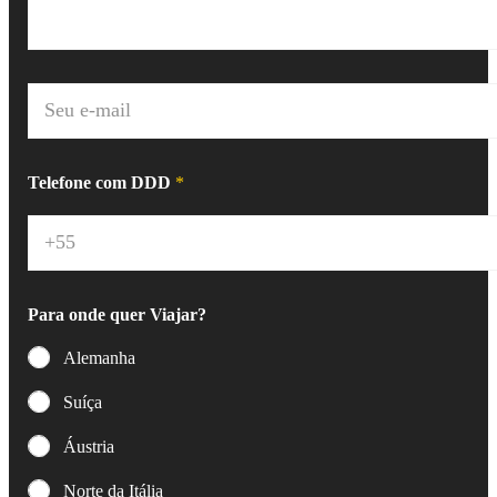
E
-
m
a
i
Telefone com DDD
*
l
*
Para onde quer Viajar?
Alemanha
Suíça
Áustria
Norte da Itália