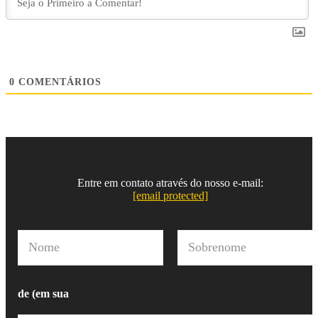
0
COMENTÁRIOS
Entre em contato através do nosso e-mail:
[email protected]
N
o
m
Nome
Sobrenome
e
*
de (em sua