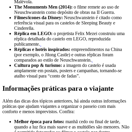
Malévola.
The Monuments Men (2014):
o filme remete ao uso de
Neuschwanstein como depósito de obras na II Guerra.
Filmes/ícones da Disney:
Neuschwanstein é citado como
referência visual para os castelos de Sleeping Beauty e
Cinderella.
Réplica em LEGO:
o projetista Felix Mezei construiu uma
réplica detalhada do castelo em LEGO, reproduzida
publicamente.
Réplicas e hotéis inspirados:
empreendimentos na China
(por exemplo, o Jilong Castle) e outras réplicas foram
comparados ao estilo de Neuschwanstein.
Cultura pop & turismo:
a imagem do castelo é usada
amplamente em postais, posters e campanhas, tornando-se
atalho visual para “conto de fadas”.
Informações práticas para o viajante
Além das dicas dos tópicos anteriores, há ainda outras informações
práticas que ajudam viajantes a organizar o passeio com mais
conforto e menos imprevistos. Confira:
Melhor época para fotos:
manhã cedo ou final de tarde,
quando a luz fica mais suave e as multidões são menores. Não