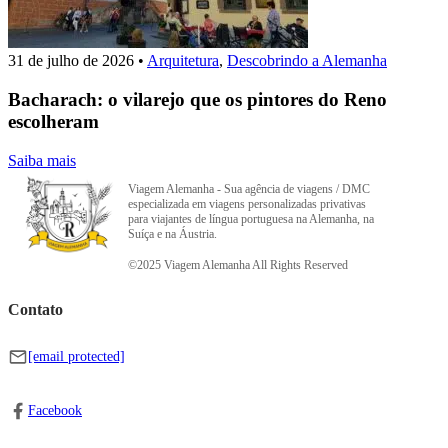
31 de julho de 2026
•
Arquitetura
,
Descobrindo a Alemanha
Bacharach: o vilarejo que os pintores do Reno
escolheram
Saiba mais
Viagem Alemanha - Sua agência de viagens / DMC
especializada em viagens personalizadas privativas
para viajantes de língua portuguesa na Alemanha, na
Suíça e na Áustria.
©2025 Viagem Alemanha All Rights Reserved
Contato
[email protected]
Facebook