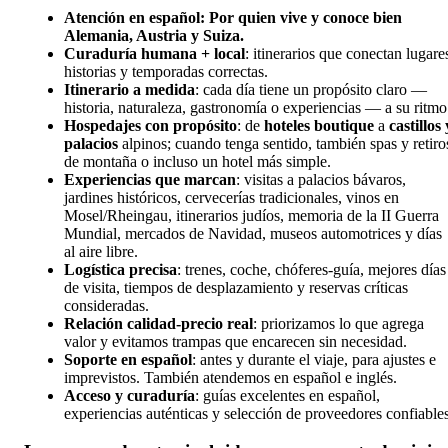
Atención en español: Por quien vive y conoce bien
Alemania, Austria y Suiza.
Curaduría humana + local
: itinerarios que conectan lugare
historias y temporadas correctas.
Itinerario a medida
: cada día tiene un propósito claro —
historia, naturaleza, gastronomía o experiencias — a su ritmo
Hospedajes con propósito
: de
hoteles boutique
a
castillos 
palacios
alpinos; cuando tenga sentido, también spas y retiro
de montaña o incluso un hotel más simple.
Experiencias que marcan
: visitas a palacios bávaros,
jardines históricos, cervecerías tradicionales, vinos en
Mosel/Rheingau, itinerarios judíos, memoria de la II Guerra
Mundial, mercados de Navidad, museos automotrices y días
al aire libre.
Logística precisa
: trenes, coche, chóferes-guía, mejores días
de visita, tiempos de desplazamiento y reservas críticas
consideradas.
Relación calidad-precio real
: priorizamos lo que agrega
valor y evitamos trampas que encarecen sin necesidad.
Soporte en español
: antes y durante el viaje, para ajustes e
imprevistos. También atendemos en español e inglés.
Acceso y curaduría
: guías excelentes en español,
experiencias auténticas y selección de proveedores confiables