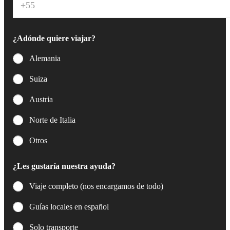
l
e
c
t
¿Adónde quiere viajar?
r
ó
Alemania
n
i
Suiza
c
o
Austria
*
Norte de Italia
Otros
¿Les gustaría nuestra ayuda?
Viaje completo (nos encargamos de todo)
Guías locales en español
Solo transporte