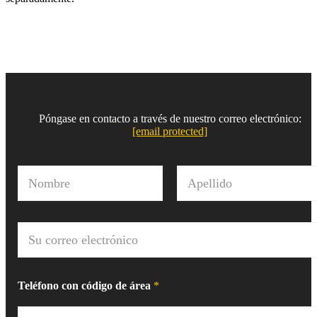
Póngase en contacto a través de nuestro correo electrónico:
[email protected]
N
o
m
Nombre
Apellido
b
r
C
e
o
*
r
r
e
Teléfono con código de área
*
o
e