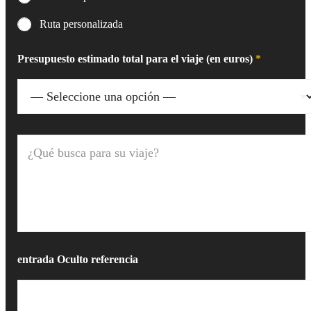
Ruta personalizada
Presupuesto estimado total para el viaje (en euros)
*
¿
Q
u
é
b
u
s
c
a
p
entrada Oculto referencia
a
r
a