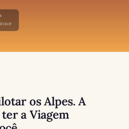
ES
AT·CH·IT
lotar os Alpes. A
 ter a Viagem
ocê.