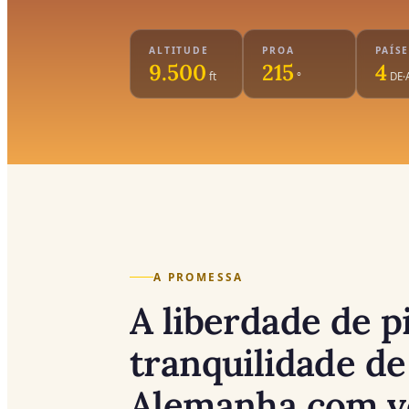
ALTITUDE
PROA
PAÍS
9.500
215
4
ft
°
DE·
A PROMESSA
A liberdade de pi
tranquilidade de
Alemanha com v