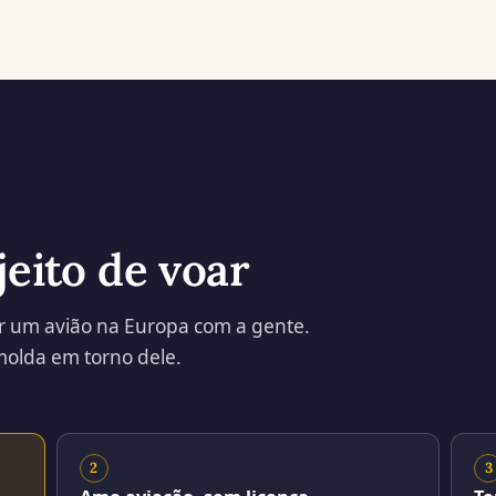
jeito de voar
tar um avião na Europa com a gente.
 molda em torno dele.
2
3