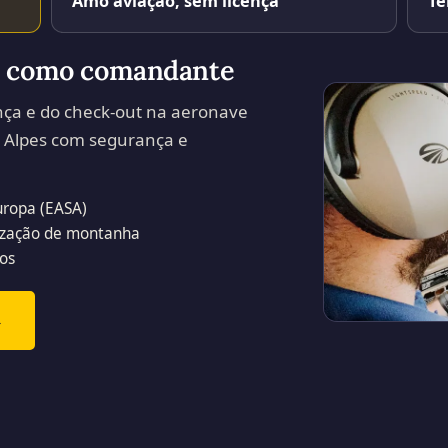
Amo aviação, sem licença
Te
ar como comandante
nça e do check-out na aeronave
 Alpes com segurança e
uropa (EASA)
arização de montanha
os
→