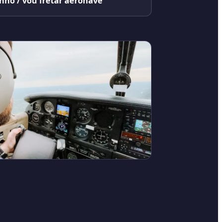
nho / vou fretar aeronave