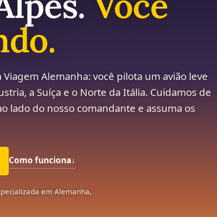
 Alpes.
Você
ndo.
 Viagem Alemanha: você pilota um avião leve
stria, a Suíça e o Norte da Itália. Cuidamos de
e ao lado do nosso comandante e assuma os
Como funciona
↓
pecializada em Alemanha,