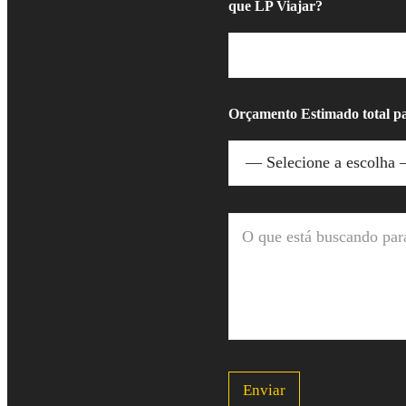
que LP Viajar?
Orçamento Estimado total p
O
q
u
e
e
s
t
á
b
u
Enviar
s