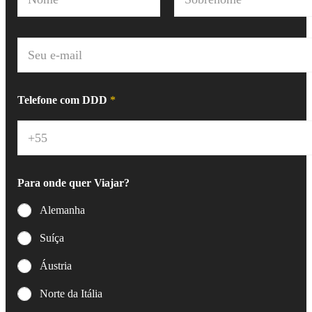
o
m
Nome
Sobrenome
e
*
E
-
m
a
i
Telefone com DDD
*
l
*
Para onde quer Viajar?
Alemanha
Suíça
Áustria
Norte da Itália