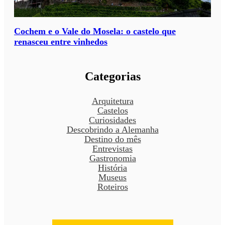
Cochem e o Vale do Mosela: o castelo que
renasceu entre vinhedos
Categorias
Arquitetura
Castelos
Curiosidades
Descobrindo a Alemanha
Destino do mês
Entrevistas
Gastronomia
História
Museus
Roteiros