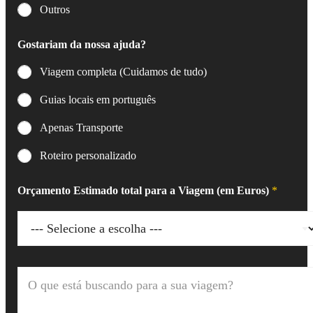
Outros
Gostariam da nossa ajuda?
Viagem completa (Cuidamos de tudo)
Guias locais em português
Apenas Transporte
Roteiro personalizado
Orçamento Estimado total para a Viagem (em Euros)
*
O
q
u
e