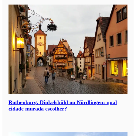
a
s
u
a
v
i
a
g
e
m
?
*
Rothenburg, Dinkelsbühl ou Nördlingen: qual
cidade murada escolher?