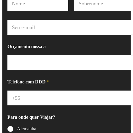
o
m
Nome
Sobrenome
e
*
E
-
m
a
i
Orçamento nossa a
l
*
Telefone com DDD
*
Para onde quer Viajar?
Alemanha