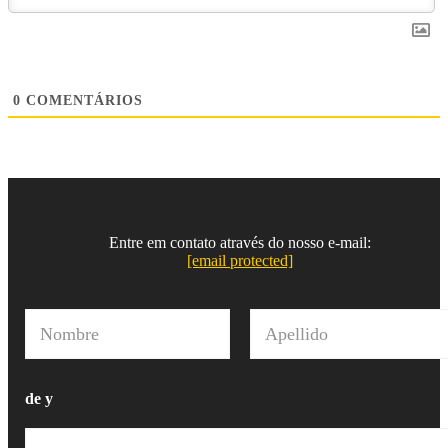
0
COMENTÁRIOS
Entre em contato através do nosso e-mail:
[email protected]
N
o
m
Nombre
Apellido
b
r
de y
e
*