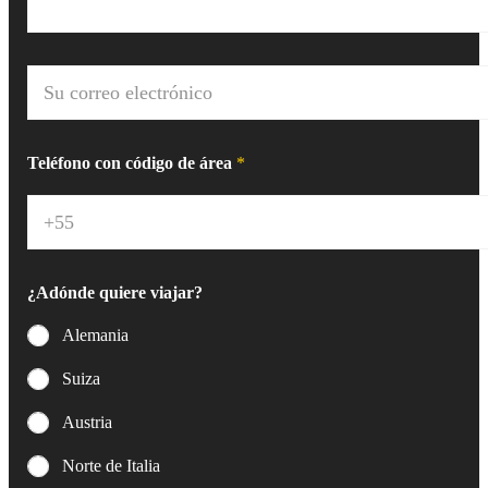
C
o
r
r
e
Teléfono con código de área
*
o
e
l
e
c
t
¿Adónde quiere viajar?
r
ó
Alemania
n
i
Suiza
c
o
Austria
*
Norte de Italia