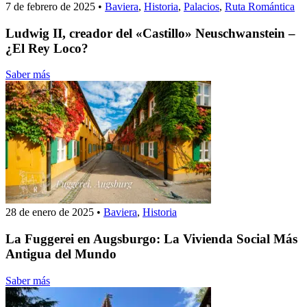
7 de febrero de 2025
•
Baviera
,
Historia
,
Palacios
,
Ruta Romántica
Ludwig II, creador del «Castillo» Neuschwanstein –
¿El Rey Loco?
Saber más
28 de enero de 2025
•
Baviera
,
Historia
La Fuggerei en Augsburgo: La Vivienda Social Más
Antigua del Mundo
Saber más