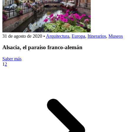
31 de agosto de 2020
•
Arquitectura
,
Europa
,
Itinerarios
,
Museos
Alsacia, el paraíso franco-alemán
Saber más
1
2