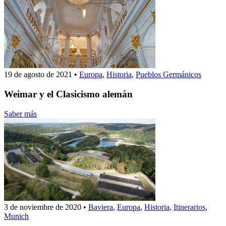
19 de agosto de 2021
•
Europa
,
Historia
,
Pueblos Germánicos
Weimar y el Clasicismo alemán
Saber más
3 de noviembre de 2020
•
Baviera
,
Europa
,
Historia
,
Itinerarios
,
Munich