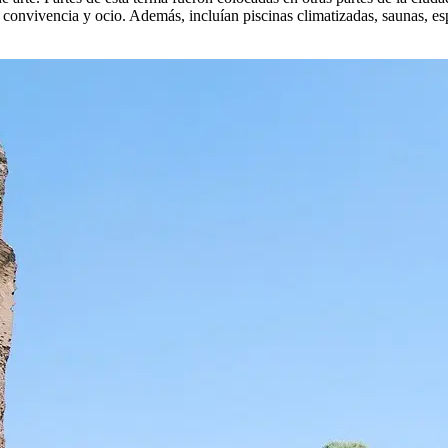
onvivencia y ocio. Además, incluían piscinas climatizadas, saunas, espac