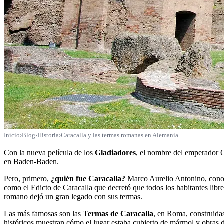
Início
›
Blog
›
Historia
›
Caracalla y las termas romanas en Alemania
Con la nueva película de los
Gladiadores
, el nombre del emperador C
en Baden-Baden.
Pero, primero,
¿quién fue Caracalla?
Marco Aurelio Antonino, conoci
como el Edicto de Caracalla que decretó que todos los habitantes lib
romano dejó un gran legado con sus termas.
Las más famosas son las
Termas de Caracalla
, en Roma, construidas
históricos muestran cómo el lugar estaba cubierto de mármol y obras de