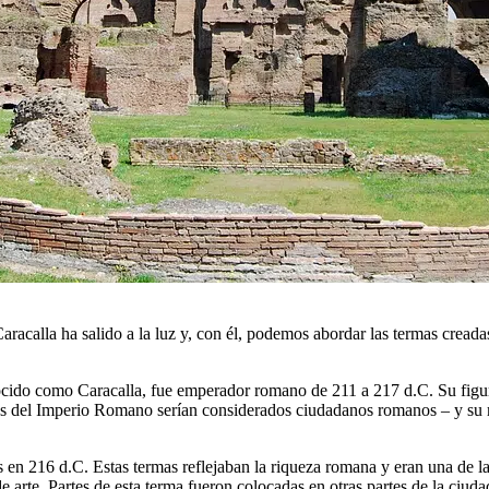
aracalla ha salido a la luz y, con él, podemos abordar las termas crea
do como Caracalla, fue emperador romano de 211 a 217 d.C. Su figura 
res del Imperio Romano serían considerados ciudadanos romanos – y su 
 en 216 d.C. Estas termas reflejaban la riqueza romana y eran una de l
 arte. Partes de esta terma fueron colocadas en otras partes de la ciud