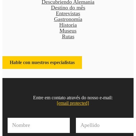
Descubriendo Alemania
Destino do mês
Entrevistas
Gastronomía
Historia
Museus
Rutas
Hable con nuestros especialistas
Entre em contato através do nosso e-mail:
[email protected]
N
o
m
Nombre
Apellido