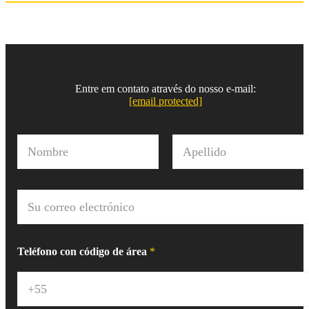
Entre em contato através do nosso e-mail:
[email protected]
N
o
m
Nombre
Apellido
b
r
C
e
o
*
r
r
e
Teléfono con código de área
*
o
e
l
e