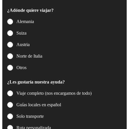
c
t
¿Adónde quiere viajar?
r
ó
Alemania
n
i
Suiza
c
o
Austria
*
Norte de Italia
Otros
¿Les gustaría nuestra ayuda?
Viaje completo (nos encargamos de todo)
Guías locales en español
Solo transporte
Ruta personalizada