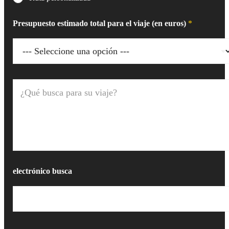
Presupuesto estimado total para el viaje (en euros)
*
¿
Q
u
é
b
u
s
c
a
p
electrónico busca
a
r
a
s
u