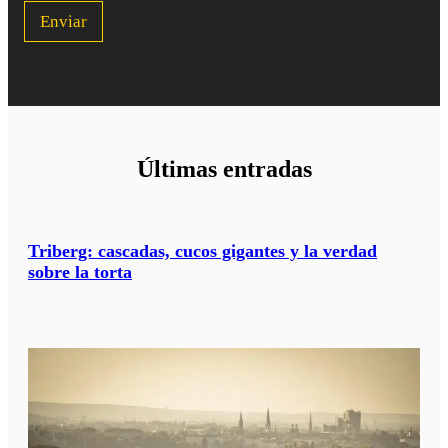
v
i
Enviar
a
j
e
?
*
Últimas entradas
Triberg: cascadas, cucos gigantes y la verdad
sobre la torta