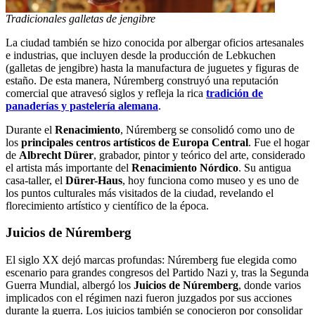
Tradicionales galletas de jengibre
La ciudad también se hizo conocida por albergar oficios artesanales
e industrias, que incluyen desde la producción de Lebkuchen
(galletas de jengibre) hasta la manufactura de juguetes y figuras de
estaño. De esta manera, Núremberg construyó una reputación
comercial que atravesó siglos y refleja la rica
tradición de
panaderías y pastelería alemana
.
Durante el
Renacimiento
, Núremberg se consolidó como uno de
los
principales centros artísticos de Europa Central
. Fue el hogar
de
Albrecht Dürer
, grabador, pintor y teórico del arte, considerado
el artista más importante del
Renacimiento Nórdico
. Su antigua
casa-taller, el
Dürer-Haus
, hoy funciona como museo y es uno de
los puntos culturales más visitados de la ciudad, revelando el
florecimiento artístico y científico de la época.
Juicios de Núremberg
El siglo XX dejó marcas profundas: Núremberg fue elegida como
escenario para grandes congresos del Partido Nazi y, tras la Segunda
Guerra Mundial, albergó los
Juicios de Núremberg
, donde varios
implicados con el régimen nazi fueron juzgados por sus acciones
durante la guerra. Los juicios también se conocieron por consolidar