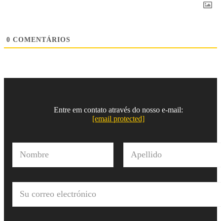
0
COMENTÁRIOS
Entre em contato através do nosso e-mail:
[email protected]
N
o
m
Nombre
Apellido
b
r
C
e
o
*
r
r