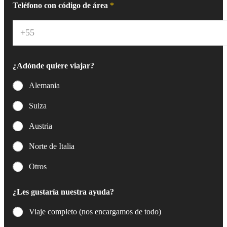
e
Teléfono con código de área
*
o
e
l
e
c
t
¿Adónde quiere viajar?
r
ó
Alemania
n
i
Suiza
c
o
Austria
*
Norte de Italia
Otros
¿Les gustaría nuestra ayuda?
Viaje completo (nos encargamos de todo)