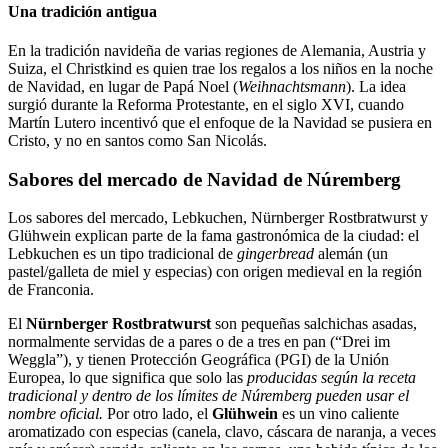
Una tradición antigua
En la tradición navideña de varias regiones de Alemania, Austria y
Suiza, el Christkind es quien trae los regalos a los niños en la noche
de Navidad, en lugar de Papá Noel (
Weihnachtsmann
). La idea
surgió durante la Reforma Protestante, en el siglo XVI, cuando
Martín Lutero incentivó que el enfoque de la Navidad se pusiera en
Cristo, y no en santos como San Nicolás.
Sabores del mercado de Navidad de Núremberg
Los sabores del mercado, Lebkuchen, Nürnberger Rostbratwurst y
Glühwein explican parte de la fama gastronómica de la ciudad: el
Lebkuchen es un tipo tradicional de
gingerbread
alemán (un
pastel/galleta de miel y especias) con origen medieval en la región
de Franconia.
El
Nürnberger Rostbratwurst
son pequeñas salchichas asadas,
normalmente servidas de a pares o de a tres en pan (“Drei im
Weggla”), y tienen Protección Geográfica (PGI) de la Unión
Europea, lo que significa que solo las
producidas según la receta
tradicional y dentro de los límites de Núremberg pueden usar el
nombre oficial.
Por otro lado, el
Glühwein
es un vino caliente
aromatizado con especias (canela, clavo, cáscara de naranja, a veces