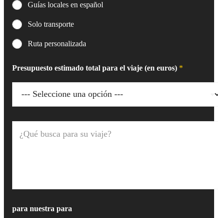
Guías locales en español
Solo transporte
Ruta personalizada
Presupuesto estimado total para el viaje (en euros)
*
¿
Q
u
é
b
u
s
c
a
p
para nuestra para
a