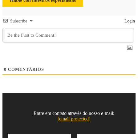
Hable con nuestros especialistas
Subscribe
Login
0
COMENTÁRIOS
Entre em contato através do nosso e-mail:
[email protected]
N