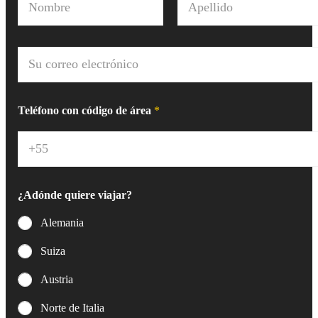
o
m
Nombre
Apellido
b
r
C
e
o
*
r
r
e
Teléfono con código de área
*
o
e
l
e
c
t
¿Adónde quiere viajar?
r
ó
Alemania
n
i
Suiza
c
o
Austria
*
Norte de Italia