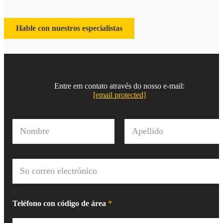
Hable con nuestros especialistas
Entre em contato através do nosso e-mail:
[email protected]
N
o
m
Nombre
Apellido
b
r
C
e
o
*
r
r
e
Teléfono con código de área
*
o
e