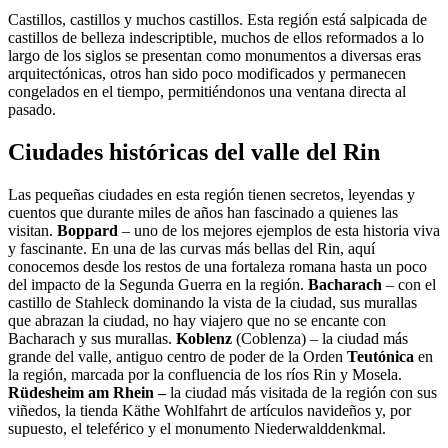
Castillos, castillos y muchos castillos. Esta región está salpicada de
castillos de belleza indescriptible, muchos de ellos reformados a lo
largo de los siglos se presentan como monumentos a diversas eras
arquitectónicas, otros han sido poco modificados y permanecen
congelados en el tiempo, permitiéndonos una ventana directa al
pasado.
Ciudades históricas del valle del Rin
Las pequeñas ciudades en esta región tienen secretos, leyendas y
cuentos que durante miles de años han fascinado a quienes las
visitan.
Boppard
– uno de los mejores ejemplos de esta historia viva
y fascinante. En una de las curvas más bellas del Rin, aquí
conocemos desde los restos de una fortaleza romana hasta un poco
del impacto de la Segunda Guerra en la región.
Bacharach
– con el
castillo de Stahleck dominando la vista de la ciudad, sus murallas
que abrazan la ciudad, no hay viajero que no se encante con
Bacharach y sus murallas.
Koblenz
(Coblenza) – la ciudad más
grande del valle, antiguo centro de poder de la Orden
Teutónica
en
la región, marcada por la confluencia de los ríos Rin y Mosela.
Rüdesheim am Rhein –
la ciudad más visitada de la región con sus
viñedos, la tienda Käthe Wohlfahrt de artículos navideños y, por
supuesto, el teleférico y el monumento Niederwalddenkmal.