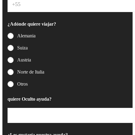
l
e
c
t
¿Adónde quiere viajar?
r
ó
Alemania
n
i
Suiza
c
o
Austria
*
Norte de Italia
Otros
quiere Oculto ayuda?
¿Les gustaría nuestra ayuda?