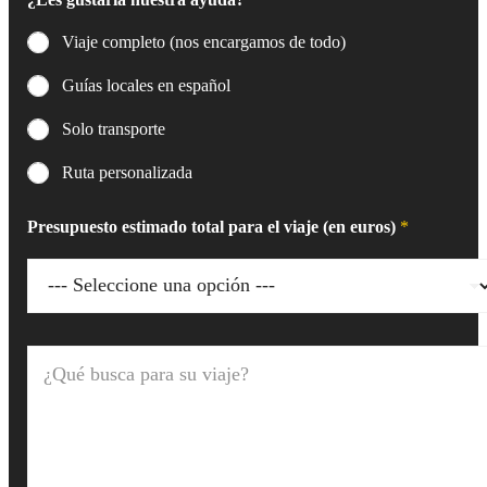
Viaje completo (nos encargamos de todo)
Guías locales en español
Solo transporte
Ruta personalizada
Presupuesto estimado total para el viaje (en euros)
*
¿
Q
u
é
b
u
s