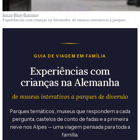
Início
›
Blog
›
Roteiros
›
Experiências com crianças na Alemanha: de museus interativos a parques…
GUIA DE VIAGEM EM FAMÍLIA
Experiências com
crianças na Alemanha
de museus interativos a parques de diversão
Parques temáticos, museus que respondem a cada
pergunta, castelos de conto de fadas e a primeira
neve nos Alpes — uma viagem pensada para toda a
família.