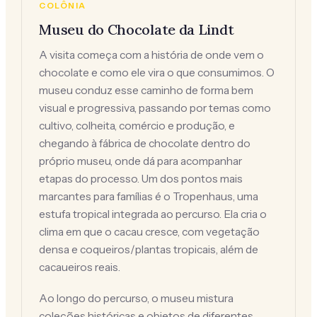
COLÔNIA
Museu do Chocolate da Lindt
A visita começa com a história de onde vem o
chocolate e como ele vira o que consumimos. O
museu conduz esse caminho de forma bem
visual e progressiva, passando por temas como
cultivo, colheita, comércio e produção, e
chegando à fábrica de chocolate dentro do
próprio museu, onde dá para acompanhar
etapas do processo. Um dos pontos mais
marcantes para famílias é o Tropenhaus, uma
estufa tropical integrada ao percurso. Ela cria o
clima em que o cacau cresce, com vegetação
densa e coqueiros/plantas tropicais, além de
cacaueiros reais.
Ao longo do percurso, o museu mistura
Imagem de Karlheinz Melzer da Pixabay.
©LEGOLAND Deutschland Resort
PLAYMOBIL-FunPark
©Phantasialand
© Europa-Park
coleções históricas e objetos de diferentes