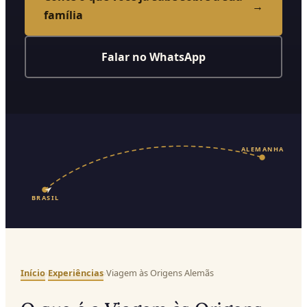
→
família
Falar no WhatsApp
ALEMANHA
BRASIL
Início
Experiências
›
›
Viagem às Origens Alemãs