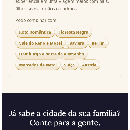
experiência em uma viagem maior, com pais,
filhos, avós, irmãos ou primos.
Pode combinar com:
Rota Romântica
Floresta Negra
Vale do Reno e Mosel
Baviera
Berlim
Hamburgo e norte da Alemanha
Mercados de Natal
Suíça
Áustria
Já sabe a cidade da sua família?
Conte para a gente.