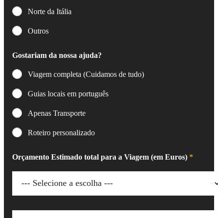
Norte da Itália
Outros
Gostariam da nossa ajuda?
Viagem completa (Cuidamos de tudo)
Guias locais em português
Apenas Transporte
Roteiro personalizado
Orçamento Estimado total para a Viagem (em Euros)
*
O