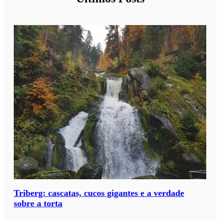
v
i
a
g
e
m
?
*
Triberg: cascatas, cucos gigantes e a verdade
sobre a torta