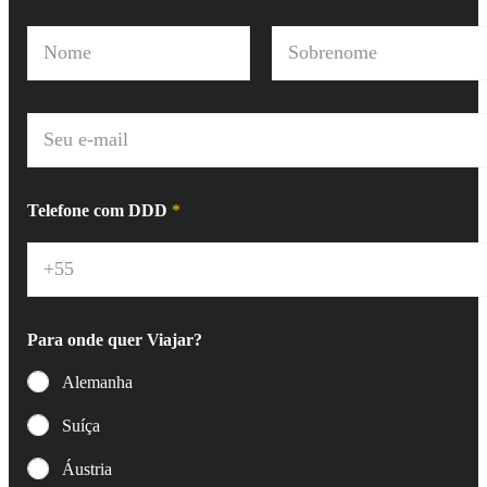
N
o
m
Nome
Sobrenome
e
*
E
-
m
a
i
Telefone com DDD
*
l
*
Para onde quer Viajar?
Alemanha
Suíça
Áustria