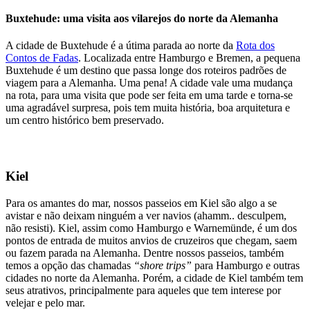
Buxtehude: uma visita aos vilarejos do norte da Alemanha
A cidade de Buxtehude é a útima parada ao norte da
Rota dos
Contos de Fadas
. Localizada entre Hamburgo e Bremen, a pequena
Buxtehude é um destino que passa longe dos roteiros padrões de
viagem para a Alemanha. Uma pena! A cidade vale uma mudança
na rota, para uma visita que pode ser feita em uma tarde e torna-se
uma agradável surpresa, pois tem muita história, boa arquitetura e
um centro histórico bem preservado.
Kiel
Para os amantes do mar, nossos passeios em Kiel são algo a se
avistar e não deixam ninguém a ver navios (ahamm.. desculpem,
não resisti). Kiel, assim como Hamburgo e Warnemünde, é um dos
pontos de entrada de muitos anvios de cruzeiros que chegam, saem
ou fazem parada na Alemanha. Dentre nossos passeios, também
temos a opção das chamadas
“shore trips”
para Hamburgo e outras
cidades no norte da Alemanha. Porém, a cidade de Kiel também tem
seus atrativos, principalmente para aqueles que tem interese por
velejar e pelo mar.