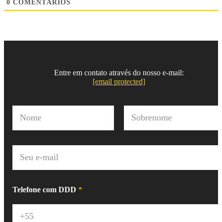
0
COMENTÁRIOS
Entre em contato através do nosso e-mail:
[email protected]
N
o
m
Nome
Sobrenome
e
*
E
-
m
a
i
Telefone com DDD
*
l
*