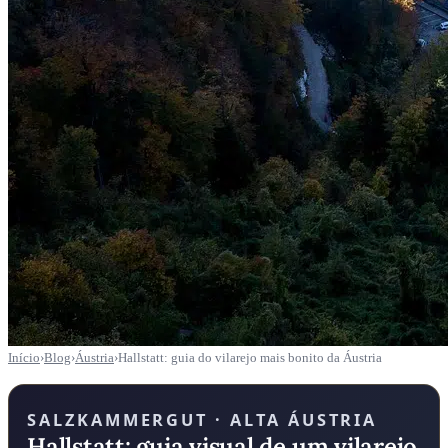
Início
›
Blog
›
Áustria
›
Hallstatt: guia do vilarejo mais bonito da Áustria
SALZKAMMERGUT · ALTA ÁUSTRIA
Hallstatt: guia visual de um vilarejo