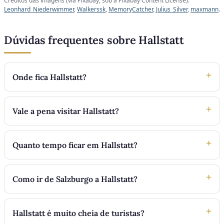
Créditos das imagens (via Pixabay, sob a Pixabay Content License):
Leonhard_Niederwimmer
,
Walkerssk
,
MemoryCatcher
,
Julius_Silver
,
maxmann
.
Dúvidas frequentes sobre Hallstatt
Onde fica Hallstatt?
Vale a pena visitar Hallstatt?
Quanto tempo ficar em Hallstatt?
Como ir de Salzburgo a Hallstatt?
Hallstatt é muito cheia de turistas?