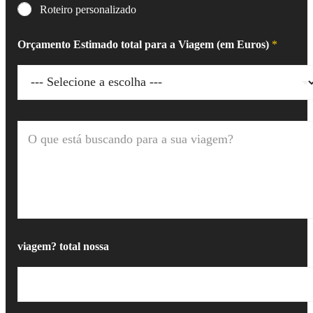
Roteiro personalizado
Orçamento Estimado total para a Viagem (em Euros)
*
O
q
u
e
e
s
t
á
b
u
viagem? total nossa
s
c
a
n
d