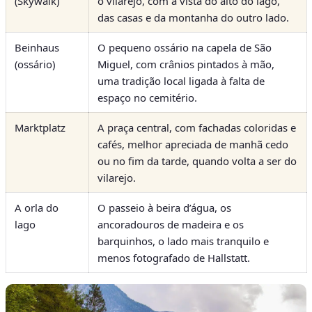
(Skywalk)
o vilarejo, com a vista do alto do lago,
das casas e da montanha do outro lado.
Beinhaus
O pequeno ossário na capela de São
(ossário)
Miguel, com crânios pintados à mão,
uma tradição local ligada à falta de
espaço no cemitério.
Marktplatz
A praça central, com fachadas coloridas e
cafés, melhor apreciada de manhã cedo
ou no fim da tarde, quando volta a ser do
vilarejo.
A orla do
O passeio à beira d’água, os
lago
ancoradouros de madeira e os
barquinhos, o lado mais tranquilo e
menos fotografado de Hallstatt.