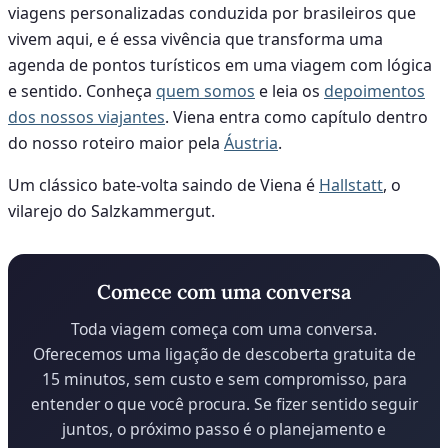
viagens personalizadas conduzida por brasileiros que
vivem aqui, e é essa vivência que transforma uma
agenda de pontos turísticos em uma viagem com lógica
e sentido. Conheça
quem somos
e leia os
depoimentos
dos nossos viajantes
. Viena entra como capítulo dentro
do nosso roteiro maior pela
Áustria
.
Um clássico bate-volta saindo de Viena é
Hallstatt
, o
vilarejo do Salzkammergut.
Comece com uma conversa
Toda viagem começa com uma conversa.
Oferecemos uma ligação de descoberta gratuita de
15 minutos, sem custo e sem compromisso, para
entender o que você procura. Se fizer sentido seguir
juntos, o próximo passo é o planejamento e