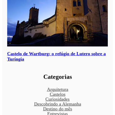
Castelo de Wartburg: o refúgio de Lutero sobre a
Turíngia
Categorias
Arquitetura
Castelos
Curiosidades
Descobrindo a Alemanha
Destino do mês
Entrevistas