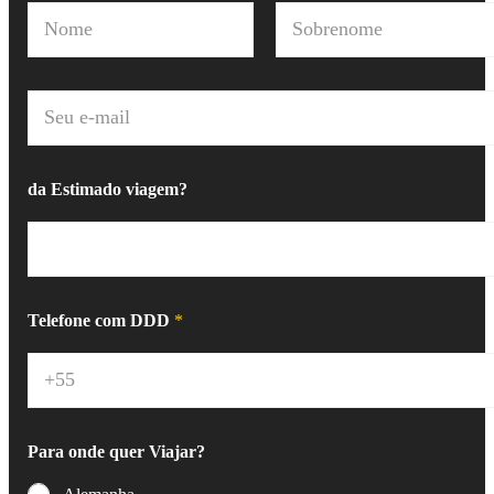
N
o
m
Nome
Sobrenome
e
*
E
-
m
a
i
da Estimado viagem?
l
*
Telefone com DDD
*
Para onde quer Viajar?