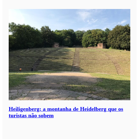
a
a
s
u
a
v
i
a
g
e
m
?
*
Heiligenberg: a montanha de Heidelberg que os
turistas não sobem