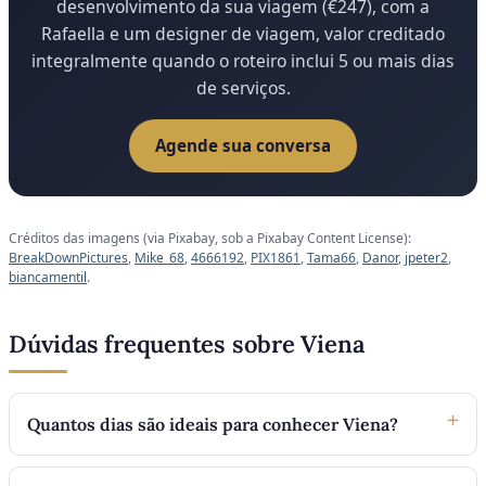
desenvolvimento da sua viagem (€247), com a
Rafaella e um designer de viagem, valor creditado
integralmente quando o roteiro inclui 5 ou mais dias
de serviços.
Agende sua conversa
Créditos das imagens (via Pixabay, sob a Pixabay Content License):
BreakDownPictures
,
Mike_68
,
4666192
,
PIX1861
,
Tama66
,
Danor
,
jpeter2
,
biancamentil
.
Dúvidas frequentes sobre Viena
Quantos dias são ideais para conhecer Viena?