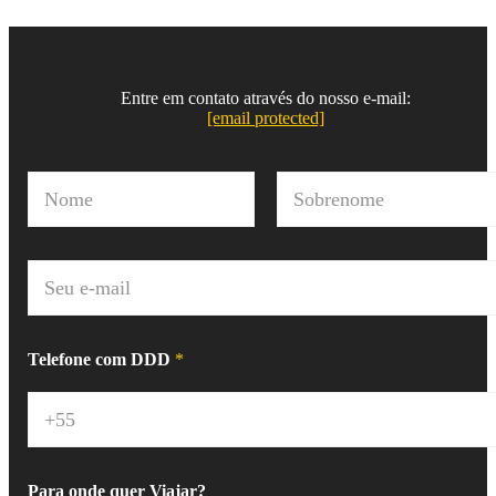
Entre em contato através do nosso e-mail:
[email protected]
N
o
m
Nome
Sobrenome
e
*
E
-
m
a
i
Telefone com DDD
*
l
*
Para onde quer Viajar?