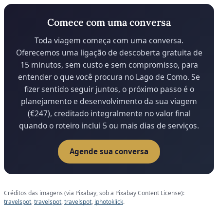
Comece com uma conversa
Toda viagem começa com uma conversa.
Oferecemos uma ligação de descoberta gratuita de
15 minutos, sem custo e sem compromisso, para
entender o que você procura no Lago de Como. Se
fizer sentido seguir juntos, o próximo passo é o
planejamento e desenvolvimento da sua viagem
(€247), creditado integralmente no valor final
quando o roteiro inclui 5 ou mais dias de serviços.
Agende sua conversa
Créditos das imagens (via Pixabay, sob a Pixabay Content License):
travelspot
,
travelspot
,
travelspot
,
iphotoklick
.