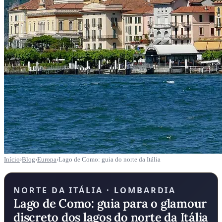
Início
›
Blog
›
Europa
›
Lago de Como: guia do norte da Itália
NORTE DA ITÁLIA · LOMBARDIA
Lago de Como: guia para o glamour
discreto dos lagos do norte da Itália