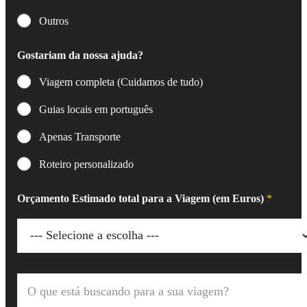
Outros
Gostariam da nossa ajuda?
Viagem completa (Cuidamos de tudo)
Guias locais em português
Apenas Transporte
Roteiro personalizado
Orçamento Estimado total para a Viagem (em Euros)
*
O
q
u