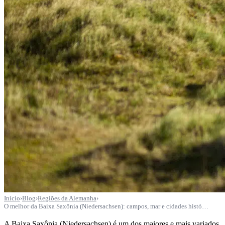
Início
›
Blog
›
Regiões da Alemanha
›
O melhor da Baixa Saxônia (Niedersachsen): campos, mar e cidades histó…
A Baixa Saxônia (Niedersachsen) é um dos maiores e mais variados