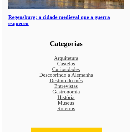
Regensburg: a cidade medieval que a guerra
esqueceu
Categorias
Arquitetura
Castelos
Curiosidades
Descobrindo a Alemanha
Destino do mês
Entrevistas
Gastronomia
História
Museus
Roteiros