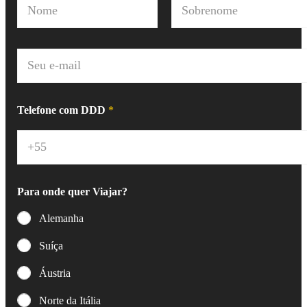
o
m
Nome
Sobrenome
e
*
E
-
m
a
i
Telefone com DDD
*
l
*
Para onde quer Viajar?
Alemanha
Suíça
Áustria
Norte da Itália