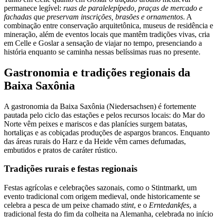
permanece legível:
ruas de paralelepípedo, praças de mercado e
fachadas que preservam inscrições, brasões e ornamentos
. A
combinação entre conservação arquitetônica, museus de residência e
mineração, além de eventos locais que mantêm tradições vivas, cria
em Celle e Goslar a sensação de viajar no tempo, presenciando a
história enquanto se caminha nessas belíssimas ruas no presente.
Gastronomia e tradições regionais da
Baixa Saxônia
A gastronomia da Baixa Saxônia (Niedersachsen) é fortemente
pautada pelo ciclo das estações e pelos recursos locais: do Mar do
Norte vêm peixes e mariscos e das planícies surgem batatas,
hortaliças e as cobiçadas produções de aspargos brancos. Enquanto
das áreas rurais do Harz e da Heide vêm carnes defumadas,
embutidos e pratos de caráter rústico.
Tradições rurais e festas regionais
Festas agrícolas e celebrações sazonais, como o Stintmarkt, um
evento tradicional com origem medieval, onde historicamente se
celebra a pesca de um peixe chamado
stint
, e o
Erntedankfes
, a
tradicional festa do fim da colheita na Alemanha, celebrada no início