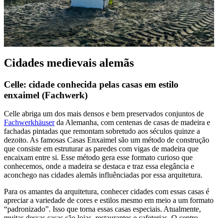
Cidades medievais alemãs
Celle: cidade conhecida pelas casas em estilo
enxaimel (Fachwerk)
Celle abriga um dos mais densos e bem preservados conjuntos de
Fachwerkhäuser
da Alemanha, com centenas de casas de madeira e
fachadas pintadas que remontam sobretudo aos séculos quinze a
dezoito. As famosas Casas Enxaimel são um método de construção
que consiste em estruturar as paredes com vigas de madeira que
encaixam entre si. Esse método gera esse formato curioso que
conhecemos, onde a madeira se destaca e traz essa elegância e
aconchego nas cidades alemãs influênciadas por essa arquitetura.
Para os amantes da arquitetura, conhecer cidades com essas casas é
apreciar a variedade de cores e estilos mesmo em meio a um formato
“padronizado”. Isso que torna essas casas especiais. Atualmente,
muitas dessas casas são lojas, restaurantes e cafeterias. O centro