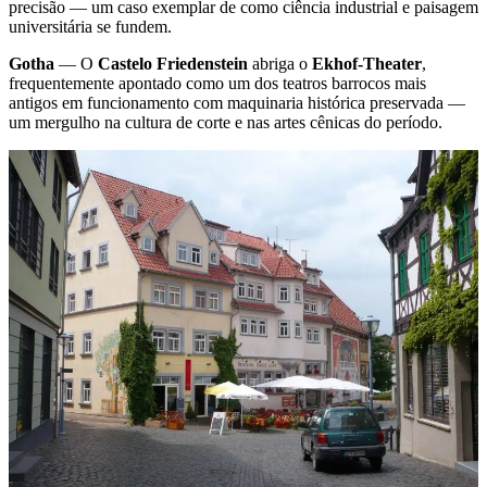
precisão — um caso exemplar de como ciência industrial e paisagem
universitária se fundem.
Gotha
— O
Castelo Friedenstein
abriga o
Ekhof-Theater
,
frequentemente apontado como um dos teatros barrocos mais
antigos em funcionamento com maquinaria histórica preservada —
um mergulho na cultura de corte e nas artes cênicas do período.