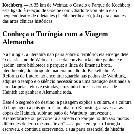
Kochberg
— A 35 km de Weimar, o Castelo e Parque de Kochberg
está ligado à relação de Goethe com Charlotte von Stein e ao
pequeno teatro de diletantes (Liebhabertheater), joia para amantes
das artes cênicas históricas.
Conheça a Turíngia com a Viagem
Alemanha
Na turingia, a literatura não paira sobre o território; ela emerge dele.
O classicismo de Weimar nasce da convivência entre gabinete e
jardim, entre biblioteca e parque; a lírica de Ilmenau brota,
literalmente, do abrigo de madeira no alto do Kickelhahn. A
Reforma de Lutero, ao encontrar guarida nas pedras de Wartburg,
adquire o tempo e o silêncio necessários a uma tradução destinada a
circular pelas feiras e estradas, cruzando florestas como as de
Hainich até ganhar a Alemanha toda.
Esse é o segredo do destino: a paisagem explica a cultura, e a cultura
dá linguagem à paisagem. Caminhar no Rennsteig, atravessar as
copas de Hainich, subir ao pátio de Wartburg, atravessar a
Krämerbrücke ou percorrer a alameda do Parque no Ilm são modos
diferentes de ler o mesmo “texto” — aquele em que a Turíngia
escreveu, e continua escrevendo, a sua parte essencial da história