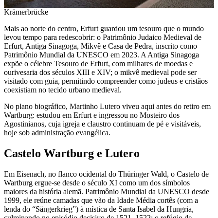
Krämerbrücke
Mais ao norte do centro, Erfurt guardou um tesouro que o mundo
levou tempo para redescobrir: o Patrimônio Judaico Medieval de
Erfurt, Antiga Sinagoga, Mikvê e Casa de Pedra, inscrito como
Patrimônio Mundial da UNESCO em 2023. A Antiga Sinagoga
expõe o célebre Tesouro de Erfurt, com milhares de moedas e
ourivesaria dos séculos XIII e XIV; o mikvê medieval pode ser
visitado com guia, permitindo compreender como judeus e cristãos
coexistiam no tecido urbano medieval.
No plano biográfico, Martinho Lutero viveu aqui antes do retiro em
Wartburg: estudou em Erfurt e ingressou no Mosteiro dos
Agostinianos, cuja igreja e claustro continuam de pé e visitáveis,
hoje sob administração evangélica.
Castelo Wartburg e Lutero
Em Eisenach, no flanco ocidental do Thüringer Wald, o Castelo de
Wartburg ergue-se desde o século XI como um dos símbolos
maiores da história alemã. Patrimônio Mundial da UNESCO desde
1999, ele reúne camadas que vão da Idade Média cortês (com a
lenda do “Sängerkrieg”) à mística de Santa Isabel da Hungria,
culminando no episódio decisivo de 1521–1522: o refúgio de