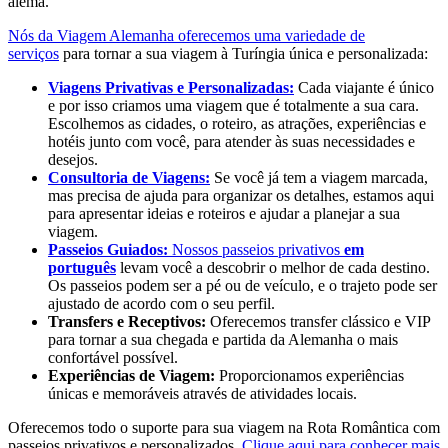
alemã.
Nós da Viagem Alemanha oferecemos uma variedade de
serviços
para tornar a sua viagem à Turíngia única e personalizada:
Viagens Privativas e Personalizadas:
Cada viajante é único
e por isso criamos uma viagem que é totalmente a sua cara.
Escolhemos as cidades, o roteiro, as atrações, experiências e
hotéis junto com você, para atender às suas necessidades e
desejos.
Consultoria de Viagens:
Se você já tem a viagem marcada,
mas precisa de ajuda para organizar os detalhes, estamos aqui
para apresentar ideias e roteiros e ajudar a planejar a sua
viagem.
Passeios Guiados:
Nossos passeios privativos
em
português
levam você a descobrir o melhor de cada destino.
Os passeios podem ser a pé ou de veículo, e o trajeto pode ser
ajustado de acordo com o seu perfil.
Transfers e Receptivos:
Oferecemos transfer clássico e VIP
para tornar a sua chegada e partida da Alemanha o mais
confortável possível.
Experiências de Viagem:
Proporcionamos experiências
únicas e memoráveis através de atividades locais.
Oferecemos todo o suporte para sua viagem na Rota Romântica com
passeios privativos e personalizados.
Clique aqui para conhecer mais