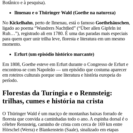
Botânico e à pesquisa).
Ilmenau e o Thüringer Wald (Goethe na natureza)
No
Kickelhahn
, perto de Ilmenau, está o famoso
Goethehäuschen
,
ligado ao poema “Wandrers Nachtlied” (“Über allen Gipfeln ist
Ruh…”), registrado ali em 1780. É uma das paradas mais especiais
para quem quer unir trilha leve, floresta e literatura em um mesmo
momento.
Erfurt (um episódio histórico marcante)
Em 1808, Goethe esteve em Erfurt durante o Congresso de Erfurt e
encontrou-se com Napoleão — um episódio que costuma aparecer
em roteiros culturais porque une literatura e história europeia do
período.
Florestas da Turíngia e o Rennsteig:
trilhas, cumes e história na crista
O Thüringer Wald é um maciço de montanhas baixas forrado de
floresta que convida a caminhadas todo o ano. A espinha dorsal é o
célebre Rennsteig, caminho de crista com cerca de 169 km entre
Hörschel (Werra) e Blankenstein (Saale), sinalizado em etapas