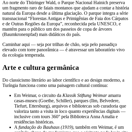
Ao norte do Thüringer Wald, o Parque Nacional Hainich preserva
um fragmento raro de faiais montanos que ajudam a contar a história
natural da Europa desde a última glaciação. O parque integra a série
transnacional “Florestas Antigas e Primigênias de Faia dos Cárpatos
e de Outras Regiões da Europa”, reconhecida pela UNESCO, e
mantém para o público um dos passeios de copa de árvores
(Baumkronenpfad) mais didáticos do país.
Caminhar aqui — seja por trilhas de chão, seja pelo passadiço
elevado com torre panorâmica — é atravessar um laboratório vivo
da ecologia temperada.
Arte e cultura germânica
Do classicismo literário ao labor científico e ao design moderno, a
Turíngia funciona como uma paisagem cultural contínua:
Em Weimar, o circuito da
Klassik Stiftung Weimar
amarra
casas-museu (Goethe, Schiller), parques (Ilm, Belvedere,
Tiefurt, Ettersburg), arquivos e bibliotecas sob curadoria que
valoriza tanto a visita in loco quanto experiências digitais —
inclusive com tours 360° pela Biblioteca Anna Amalia e
residências históricas.
A
fundação do Bauhaus (1919)
, também em Weimar, é um