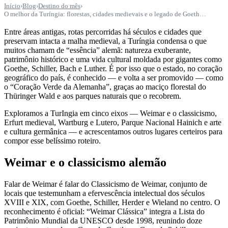
Início
›
Blog
›
Destino do mês
›
O melhor da Turíngia: florestas, cidades medievais e o legado de Goeth…
Entre áreas antigas, rotas percorridas há séculos e cidades que
preservam intacta a malha medieval, a Turíngia condensa o que
muitos chamam de “essência” alemã: natureza exuberante,
patrimônio histórico e uma vida cultural moldada por gigantes como
Goethe, Schiller, Bach e Luther. É por isso que o estado, no coração
geográfico do país, é conhecido — e volta a ser promovido — como
o “Coração Verde da Alemanha”, graças ao maciço florestal do
Thüringer Wald e aos parques naturais que o recobrem.
Exploramos a TurIngia em cinco eixos — Weimar e o classicismo,
Erfurt medieval, Wartburg e Lutero, Parque Nacional Hainich e arte
e cultura germânica — e acrescentamos outros lugares certeiros para
compor esse belíssimo roteiro.
Weimar e o classicismo alemão
Falar de Weimar é falar do Classicismo de Weimar, conjunto de
locais que testemunham a efervescência intelectual dos séculos
XVIII e XIX, com Goethe, Schiller, Herder e Wieland no centro. O
reconhecimento é oficial: “Weimar Clássica” integra a Lista do
Patrimônio Mundial da UNESCO desde 1998, reunindo doze