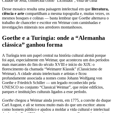
Cidade de Jena, conhecida como “Lichtstadt”, vista de cima
Desse mosaico resulta uma paisagem intelectual em que
literatura,
ciência e arte
compartilham a mesma topografia e, muitas vezes, os
mesmos bosques e colinas — basta lembrar que Goethe alternava o
trabalho de chanceler e escritor em Weimar com caminhadas e
investigações minerais nos arredores montanhosos.
Goethe e a Turíngia: onde a “Alemanha
clássica” ganhou forma
A Turíngia tem um papel central na história cultural alemã porque
foi aqui, especialmente em Weimar, que aconteceu um dos períodos
mais marcantes do fim do século XVIII e início do XIX: o
florescimento da chamada “Weimarer Klassik” (Classicismo de
Weimar). A cidade atraiu intelectuais e artistas e ficou
profundamente associada a nomes como Johann Wolfgang von
Goethe e Friedrich Schiller — um legado reconhecido pela
UNESCO no conjunto “Classical Weimar”, que reúne edifícios,
parques e instituições culturais ligados a esse período.
Goethe
chegou a Weimar ainda jovem, em 1775, a convite do duque
Carl August, e ali se tornou muito mais do que um escritor: atuou
como homem público e ajudou a moldar a vida cultural e intelectual