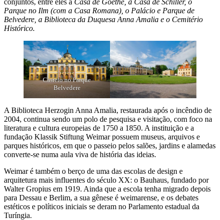
conjuntos, entre eles a
Casa de Goethe, a Casa de Schiller, o
Parque no Ilm (com a Casa Romana), o Palácio e Parque de
Belvedere, a Biblioteca da Duquesa Anna Amalia e o Cemitério
Histórico.
Castelo no Parque
Belvedere
A Biblioteca Herzogin Anna Amalia, restaurada após o incêndio de
2004, continua sendo um polo de pesquisa e visitação, com foco na
literatura e cultura europeias de 1750 a 1850. A instituição e a
fundação Klassik Stiftung Weimar possuem museus, arquivos e
parques históricos, em que o passeio pelos salões, jardins e alamedas
converte-se numa aula viva de história das ideias.
Weimar é também o berço de uma das escolas de design e
arquitetura mais influentes do século XX: o Bauhaus, fundado por
Walter Gropius em 1919. Ainda que a escola tenha migrado depois
para Dessau e Berlim, a sua gênese é weimarense, e os debates
estéticos e políticos iniciais se deram no Parlamento estadual da
Turíngia.