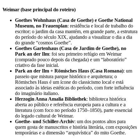
Weimar (base principal do roteiro)
Goethes Wohnhaus (Casa de Goethe) e Goethe National
Museum, no Frauenplan
: residência e local de trabalho do
escritor; o jardim da casa mantém, em grande parte, a estrutura
do período do século XIX, ajudando a visualizar o dia a dia
do grande “cosmos Goethe”.
Goethes Gartenhaus (Casa de Jardim de Goethe), no
Park an der Ilm
: foi seu primeiro refúgio em Weimar
(comprado pouco depois da chegada) e um “laboratório”
criativo da fase inicial.
Park an der Ilm + Römisches Haus (Casa Romana)
: um
passeio que mistura parque histórico e arquitetura; o
Römisches Haus é um ícone do classicismo local e está
associado às ideias estéticas do período, com forte influência
do imaginário italiano.
Herzogin Anna Amalia Bibliothek
: biblioteca histórica
aberta ao público e referência europeia para a cultura e a
literatura (com foco no período 1750–1850), parte essencial
do legado cultural de Weimar.
Goethe- und Schiller-Archiv
: um dos pontos altos para
quem gosta de manuscritos e história literária, com exposições
temporárias e a dimensão “arquivística” do mito Goethe.