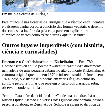
Em meio a floresta da Turíngia
Para muitos, é nas florestas da Turíngia que o vínculo entre literatura
e paisagem ganha corpo: a concisão das formas vegetais, o desenho
dos cumes e a luz filtrada pela copa parecem explicar o ritmo
cúmplice de versos como
“Über allen Gipfeln ist Ruh”
.
Outros lugares imperdíveis (com história,
ciência e curiosidades)
Ilmenau e o Goethehäuschen no Kickelhahn
— Em 1780,
Goethe escreveu aqui o poema
“
Wandrers Nachtlied”
diretamente
na madeira de uma pequena cabana no alto do monte Kickelhahn. A
estrutura original queimou em 1870 e foi reconstruída fielmente em
1874; hoje, o visitante lê o poema em várias línguas dentro do
abrigo e percorre trilhas que repetem o gesto dos clássicos: subir,
observar, condensar ideias.
Jena
— Para além da “cidade da luz” e de suas cátedras, há o
Museu Óptico Alemão e diversas rotas guiadas que contam, passo a
passo, a colaboração Zeiss–Abbe–Schott e a ascensão da ótica de