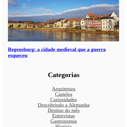
Regensburg: a cidade medieval que a guerra
esqueceu
Categorias
Arquitetura
Castelos
Curiosidades
Descobrindo a Alemanha
Destino do mês
Entrevistas
Gastronomia
História