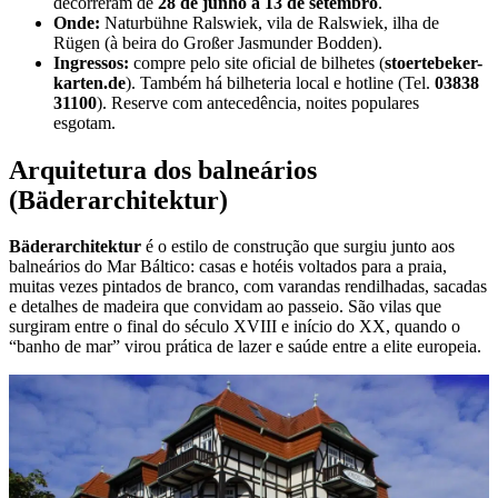
decorreram de
28 de junho a 13 de setembro
.
Onde:
Naturbühne Ralswiek, vila de Ralswiek, ilha de
Rügen (à beira do Großer Jasmunder Bodden).
Ingressos:
compre pelo site oficial de bilhetes (
stoertebeker-
karten.de
). Também há bilheteria local e hotline (Tel.
03838
31100
). Reserve com antecedência, noites populares
esgotam.
Arquitetura dos balneários
(Bäderarchitektur)
Bäderarchitektur
é o estilo de construção que surgiu junto aos
balneários do Mar Báltico: casas e hotéis voltados para a praia,
muitas vezes pintados de branco, com varandas rendilhadas, sacadas
e detalhes de madeira que convidam ao passeio. São vilas que
surgiram entre o final do século XVIII e início do XX, quando o
“banho de mar” virou prática de lazer e saúde entre a elite europeia.