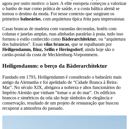
agora por outro motivo: o lazer. A elite europeia começou a valorizar
o banho de mar como prática de saúde, e a costa báltica alemã se
tornou o destino da moda. Foi nesse contexto que surgiram os
primeiros
balneários
, com arquitetura típica feita para impressionar.
Casas brancas de madeira com varandas decoradas, hotéis com
colunas e janelas amplas, ruas alinhadas paralelas à praia, tudo isso
formou o estilo conhecido como
Bäderarchitektur
, ou “arquitetura
dos balneários”. Essas
vilas brancas
, que se espalharam por
Heiligendamm, Binz, Sellin e Heringsdorf
, ainda hoje são o
cartão-postal da costa de Mecklenburg-Vorpommern.
Heiligendamm: o berço da Bäderarchitektur
Fundado em 1793, Heiligendamm é considerado o balneário mais
antigo da Alemanha e foi apelidado de “Cidade Branca à Beira-
Mar”. No século XIX, abrigava a nobreza e altos funcionários do
Império Alemão que vinham “tomar o ar do mar”. Os edifícios
brancos e simétricos da orla são hoje símbolos de elegância e
conservação, resultado de um projeto de restauração que buscou
recuperar a atmosfera do passado.