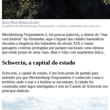
Início
›
Blog
›
Destino do mês
›
O melhor de Mecklenburg-Vorpommern: castelos e balneários do norte da…
Mecklenburg-Vorpommern é, em poucas palavras, a síntese do “mar
com história” da Alemanha: aqui o legado das cidades hanseáticas
encontra a elegância dos balneários do século XIX e vastas
paisagens costeiras protegidas por parques nacionais: uma mistura
que rende praias de areia clara, ilhas e vilas com arquitetura única.
Schwerin, a capital do estado
Schwerin, a capital do estado, é um bom ponto de partida para
entender por que Mecklenburg-Vorpommern é conhecido como o
território onde o mar e a história se encontram. A cidade foi
construída entre lagos interligados e tem no Castelo de Schwerin seu
principal símbolo.