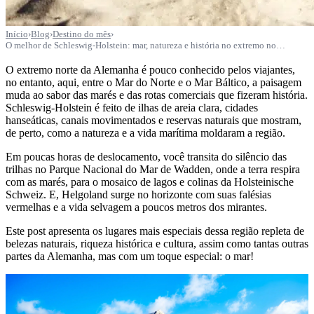
Início
›
Blog
›
Destino do mês
›
O melhor de Schleswig-Holstein: mar, natureza e história no extremo no…
O extremo norte da Alemanha é pouco conhecido pelos viajantes,
no entanto, aqui, entre o Mar do Norte e o Mar Báltico, a paisagem
muda ao sabor das marés e das rotas comerciais que fizeram história.
Schleswig-Holstein é feito de ilhas de areia clara, cidades
hanseáticas, canais movimentados e reservas naturais que mostram,
de perto, como a natureza e a vida marítima moldaram a região.
Em poucas horas de deslocamento, você transita do silêncio das
trilhas no Parque Nacional do Mar de Wadden, onde a terra respira
com as marés, para o mosaico de lagos e colinas da Holsteinische
Schweiz. E, Helgoland surge no horizonte com suas falésias
vermelhas e a vida selvagem a poucos metros dos mirantes.
Este post apresenta os lugares mais especiais dessa região repleta de
belezas naturais, riqueza histórica e cultura, assim como tantas outras
partes da Alemanha, mas com um toque especial: o mar!