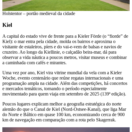
Holstentor – portão medieval da cidade
Kiel
A capital do estado vive de frente para a Kieler Förde (o “fiorde” de
Kiel): o mar entra pela cidade, molda os bairros e aproxima o
visitante de estaleiros, píers e do vai-e-vem de balsas e navios de
cruzeiro. Ao longo da Kiellinie, o calçadão beira-mar, dá para
observar a vida náutica a poucos metros, visitar museus e combinar
a caminhada com cafés e mirantes.
Uma vez por ano, Kiel vira vitrine mundial da vela com a Kieler
Woche, evento centenário que reúne regatas internacionais e uma
programação ampla na cidade. Além das competições, há concertos
e mercados temáticos, tornando o período especialmente
movimentado para quem viaja em setembro de 2025 (139ª edição).
Poucos lugares explicam melhor a geografia estratégica do norte
alemão do que o Canal de Kiel (Nord-Ostsee-Kanal), que liga Mar
do Norte e Báltico em quase 100 km, economizando cerca de 900
km de navegação em comparação com a rota pelo Skagerrak.