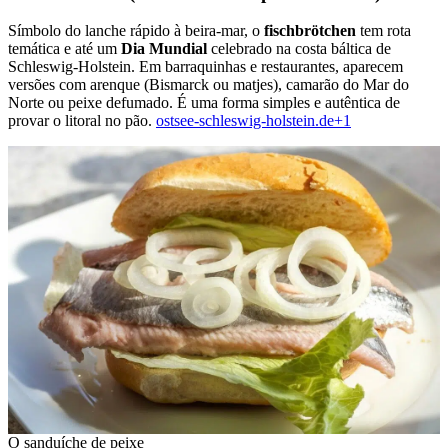
Símbolo do lanche rápido à beira-mar, o
fischbrötchen
tem rota
temática e até um
Dia Mundial
celebrado na costa báltica de
Schleswig-Holstein. Em barraquinhas e restaurantes, aparecem
versões com arenque (Bismarck ou matjes), camarão do Mar do
Norte ou peixe defumado. É uma forma simples e autêntica de
provar o litoral no pão.
ostsee-schleswig-holstein.de+1
O sanduíche de peixe