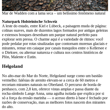
Mar de Wadden com a lama seca – um belíssimo fenômeno natural
Naturpark Holsteinische Schweiz
A leste do estado, entre Kiel e Lübeck, a paisagem muda de página:
colinas suaves, mais de duzentos lagos formados por antigas geleiras
e extensos bosques desenham um parque natural perfeito para
explorar sem pressa. O charme aqui é a variedade de ritmos: você
pode pedalar por rotas sinalizadas que contornam morenas glaciais e
mirantes, remar em caiaque por canais tranquilos entre o Kellersee e
o Dieksee, ou alternar natureza e cultura nos centros históricos de
Plön, Malente e Eutin.
Helgoland
No alto-mar do Mar do Norte, Helgoland surge como um bastião
vermelho: falésias de arenito elevam-se a cerca de 60 metros e
recortam mirantes naturais no Oberland. O percurso de borda de
penhasco, com 2,8 km, oferece vistas amplas e passa diante da
rocha-símbolo Lange Anna, uma agulha isolada que explica por si
só a força da erosão marinha — o acesso direto à base é fechado por
razões de conservação, mas as melhores fotos nascem dos mirantes
do alto.