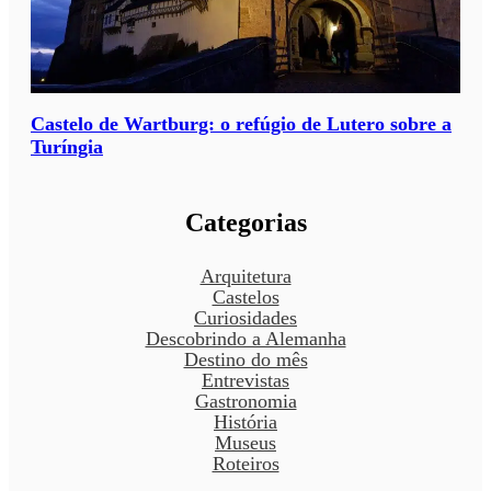
Castelo de Wartburg: o refúgio de Lutero sobre a
Turíngia
Categorias
Arquitetura
Castelos
Curiosidades
Descobrindo a Alemanha
Destino do mês
Entrevistas
Gastronomia
História
Museus
Roteiros