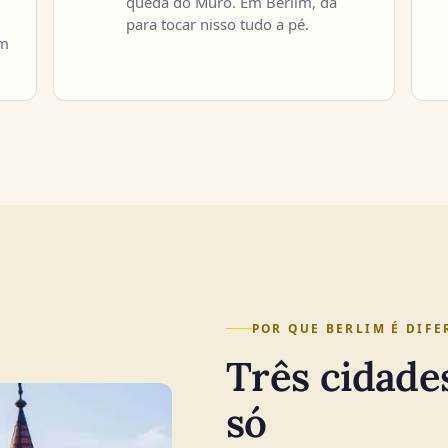
queda do Muro. Em Berlim, dá
para tocar nisso tudo a pé.
em
POR QUE BERLIM É DIFE
Três cidade
só