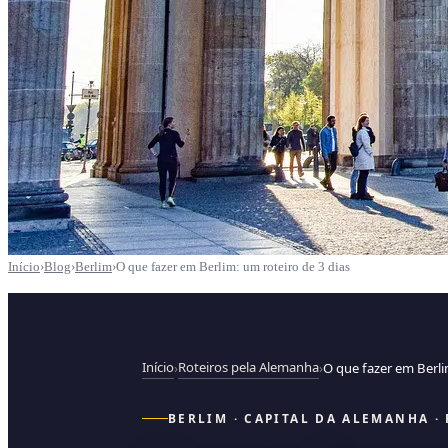
Início
›
Blog
›
Berlim
›
O que fazer em Berlim: um roteiro de 3 dias
Início
Roteiros pela Alemanha
›
›
O que fazer em Berl
BERLIM · CAPITAL DA ALEMANHA · 