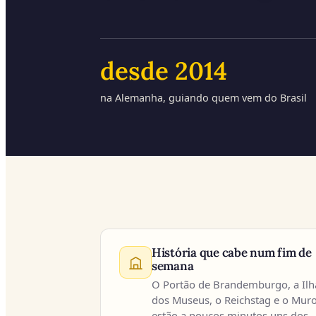
desde
2014
na Alemanha, guiando quem vem do Brasil
Por que conhecer Berlim
História que cabe num fim de
semana
O Portão de Brandemburgo, a Ilh
dos Museus, o Reichstag e o Mur
estão a poucos minutos uns dos