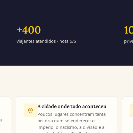
+
400
1
viajantes atendidos · nota 5/5
priv
 com a Viagem Alemanha
A cidade onde tudo aconteceu
Poucos lugares concentram tanta
a
história num só endereço: o
o
império, o nazismo, a divisão e a