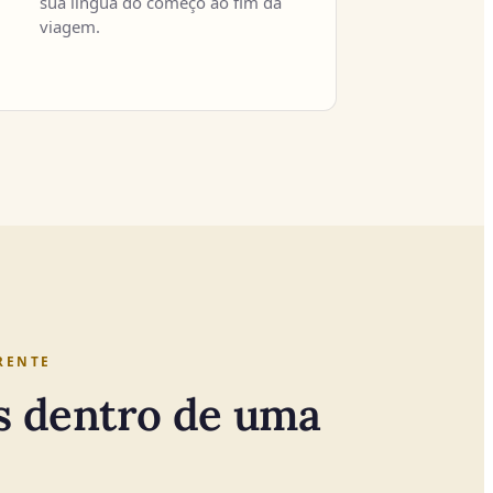
sua língua do começo ao fim da
viagem.
RENTE
s dentro de uma