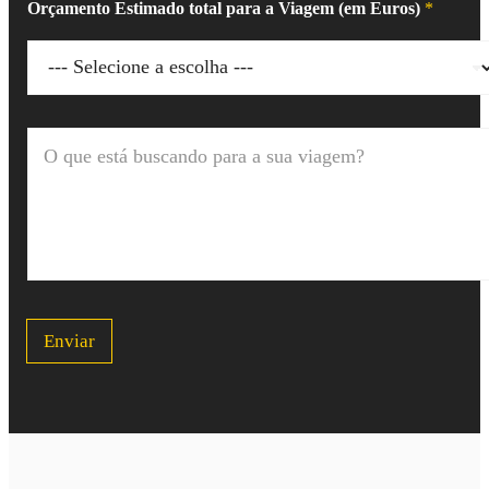
Orçamento Estimado total para a Viagem (em Euros)
*
O
q
u
e
e
s
t
á
b
u
Enviar
s
c
a
n
d
o
p