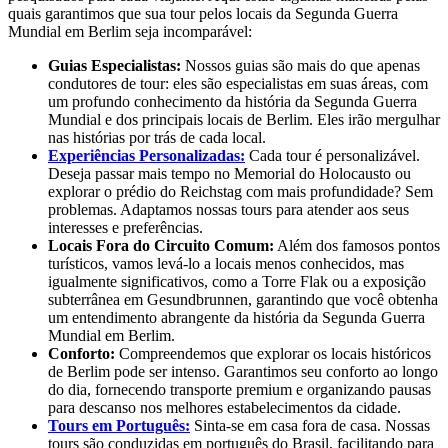
quais garantimos que sua tour pelos locais da Segunda Guerra
Mundial em Berlim seja incomparável:
Guias Especialistas:
Nossos guias são mais do que apenas
condutores de tour: eles são especialistas em suas áreas, com
um profundo conhecimento da história da Segunda Guerra
Mundial e dos principais locais de Berlim. Eles irão mergulhar
nas histórias por trás de cada local.
Experiências Personalizadas:
Cada tour é personalizável.
Deseja passar mais tempo no Memorial do Holocausto ou
explorar o prédio do Reichstag com mais profundidade? Sem
problemas. Adaptamos nossas tours para atender aos seus
interesses e preferências.
Locais Fora do Circuito Comum:
Além dos famosos pontos
turísticos, vamos levá-lo a locais menos conhecidos, mas
igualmente significativos, como a Torre Flak ou a exposição
subterrânea em Gesundbrunnen, garantindo que você obtenha
um entendimento abrangente da história da Segunda Guerra
Mundial em Berlim.
Conforto:
Compreendemos que explorar os locais históricos
de Berlim pode ser intenso. Garantimos seu conforto ao longo
do dia, fornecendo transporte premium e organizando pausas
para descanso nos melhores estabelecimentos da cidade.
Tours em Português:
Sinta-se em casa fora de casa. Nossas
tours são conduzidas em português do Brasil, facilitando para