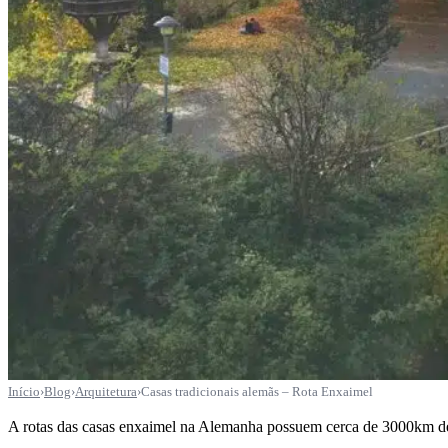
Início
›
Blog
›
Arquitetura
›
Casas tradicionais alemãs – Rota Enxaimel
A rotas das casas enxaimel na Alemanha possuem cerca de 3000km de e