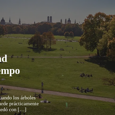
ad
iempo
cuando los árboles
tarde prácticamente
quedó con […]