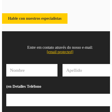
Hable con nuestros especialistas
Entre em contato através do nosso e-mail:
[email protected]
N
o
m
Nombre
Apellido
b
r
(en Detalles Teléfono
e
*