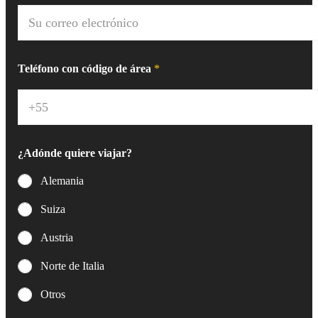
C
o
r
r
e
Teléfono con código de área
*
o
e
l
e
c
t
¿Adónde quiere viajar?
r
ó
Alemania
n
i
Suiza
c
o
Austria
*
Norte de Italia
Otros