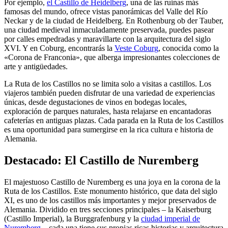
Por ejemplo,
el Castillo de Heidelberg
, una de las ruinas más
famosas del mundo, ofrece vistas panorámicas del Valle del Río
Neckar y de la ciudad de Heidelberg. En Rothenburg ob der Tauber,
una ciudad medieval inmaculadamente preservada, puedes pasear
por calles empedradas y maravillarte con la arquitectura del siglo
XVI. Y en Coburg, encontrarás la
Veste Coburg
, conocida como la
«Corona de Franconia», que alberga impresionantes colecciones de
arte y antigüedades.
La Ruta de los Castillos no se limita solo a visitas a castillos. Los
viajeros también pueden disfrutar de una variedad de experiencias
únicas, desde degustaciones de vinos en bodegas locales,
exploración de parques naturales, hasta relajarse en encantadoras
cafeterías en antiguas plazas. Cada parada en la Ruta de los Castillos
es una oportunidad para sumergirse en la rica cultura e historia de
Alemania.
Destacado: El Castillo de Nuremberg
El majestuoso Castillo de Nuremberg es una joya en la corona de la
Ruta de los Castillos. Este monumento histórico, que data del siglo
XI, es uno de los castillos más importantes y mejor preservados de
Alemania. Dividido en tres secciones principales – la Kaiserburg
(Castillo Imperial), la Burggrafenburg y la
ciudad imperial de
Nuremberg
– cada una tiene sus propias ricas historias y arquitectura