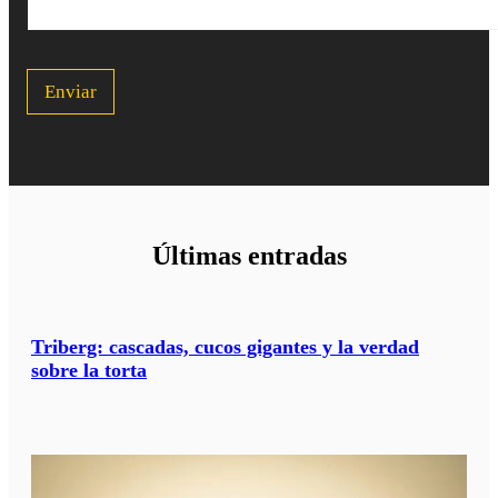
s
c
a
p
Enviar
a
r
a
s
u
v
i
a
Últimas entradas
j
e
?
*
Triberg: cascadas, cucos gigantes y la verdad
sobre la torta