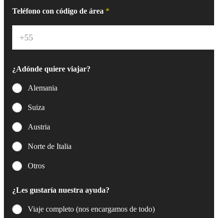
e
Teléfono con código de área
*
o
e
l
e
c
t
¿Adónde quiere viajar?
r
ó
Alemania
n
i
Suiza
c
o
Austria
*
Norte de Italia
Otros
¿Les gustaría nuestra ayuda?
Viaje completo (nos encargamos de todo)