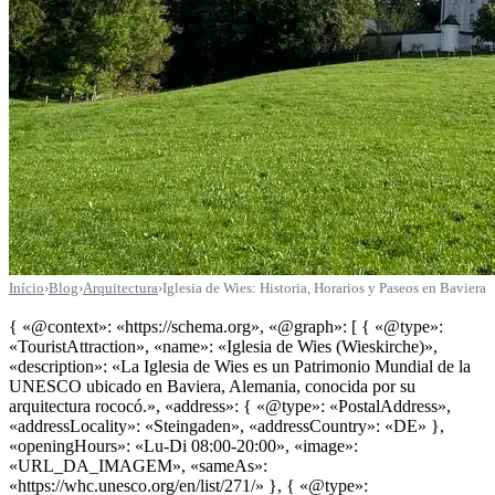
Início
›
Blog
›
Arquitectura
›
Iglesia de Wies: Historia, Horarios y Paseos en Baviera
{ «@context»: «https://schema.org», «@graph»: [ { «@type»:
«TouristAttraction», «name»: «Iglesia de Wies (Wieskirche)»,
«description»: «La Iglesia de Wies es un Patrimonio Mundial de la
UNESCO ubicado en Baviera, Alemania, conocida por su
arquitectura rococó.», «address»: { «@type»: «PostalAddress»,
«addressLocality»: «Steingaden», «addressCountry»: «DE» },
«openingHours»: «Lu-Di 08:00-20:00», «image»:
«URL_DA_IMAGEM», «sameAs»:
«https://whc.unesco.org/en/list/271/» }, { «@type»: