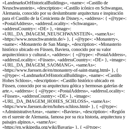
«LandmarksOrHistoricalBuildings», «name»: «Castillo de
Neuschwanstein», «description»: «Castillo icónico en Schwangau,
Alemania, conocido por su deslumbrante arquitectura e inspiración
para el Castillo de la Cenicienta de Disney.», «address»: { «@type»:
«PostalAddress», «addressLocality»: «Schwangau»,
«addressCountry»: «DE» }, «image»:
«URL_DA_IMAGEM_NEUSCHWANSTEIN», «sameAs»:
«https://www.neuschwanstein.de/» }, { «@type»: «Monastery»,
«name»: «Monasterio de San Mang», «description»: «Monasterio
histórico ubicado en Füssen, Baviera, conocido por su valor
arquitectónico y cultural.», «address»: { «@type»: «PostalAddress»,
«addressLocality»: «Füssen», «addressCountry»: «DE» }, «image»:
«URL_DA_IMAGEM_SAOMANG», «sameAs»:
«https://www.fuessen.de/en/monastery-of-saint-mang.html» }, {
«@type»: «LandmarksOrHistoricalBuildings», «name»: «Castillo
Hohes Schloss», «description»: «Castillo histórico ubicado en
Füssen, conocido por su arquitectura gótica y hermosas galerías de
arte.», «address»: { «@type»: «PostalAddress», «addressLocality»:
«Füssen», «addressCountry»: «DE» }, «image»:
«URL_DA_IMAGEM_HOHES_SCHLOSS», «sameAs»:
«https://www.fuessen.de/en/hohes-schloss.html» }, { «@type»:
«AdministrativeArea», «name»: «Baviera», «description»: «Región
en el sureste de Alemania, famosa por su rica historia, arquitectura y
paisajes alpinos.», «sameAs»:
«https://en.wikipedia.org/wiki/Bavaria» }, { «@type»: