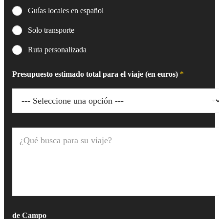
Guías locales en español
Solo transporte
Ruta personalizada
Presupuesto estimado total para el viaje (en euros)
*
¿
Q
u
é
b
u
s
c
a
p
de Campo