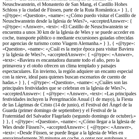
Neuschwanstein, el Monasterio de San Mang, el Castillo Hohes
Schloss y la ciudad de Füssen, parte de la Ruta Romántica.» } }, {
«@type»: «Question», «name»: «¿Cómo puedo visitar el Castillo de
Neuschwanstein desde la Iglesia de Wies?», «acceptedAnswer»: {
«@type»: «Answer», «text»: «El Castillo de Neuschwanstein se
encuentra a unos 30 km de la Iglesia de Wies y se puede acceder en
coche, transporte público o mediante excursiones guiadas ofrecidas
por agencias de turismo como Viagem Alemanha.» } }, { «@type»:
«Question», «name»: «¿Cuál es la mejor época para visitar Baviera
y la Iglesia de Wies?», «acceptedAnswer»: { «@type»: «Answer»,
«text»: «Baviera es encantadora durante todo el año, pero la
primavera y el otoño ofrecen un clima templado y paisajes
espectaculares. En invierno, la región adquiere un encanto especial
con la nieve, ideal para quienes buscan escenarios de cuento de
hadas.» } }, { «@type»: «Question», «name»: «¿Cuáles son las
principales festividades que se celebran en la Iglesia de Wies?»,
«acceptedAnswer»: { «@type»: «Answer», «text»: «Las principales
festividades incluyen la Peregrinación Anual (1 de mayo), la Fiesta
de las Lágrimas de Cristo (14 de junio), el Festival del Ángel de la
Guarda (primer domingo de septiembre) y el Festival de la
Fraternidad del Salvador Flagelado (segundo domingo de octubre).»
} }, { «@type»: «Question», «name»: «¿Cómo llegar a la Iglesia de
Wies desde Füssen?», «acceptedAnswer»: { «@type»: «Answer»,
«text»: «Desde Füssen, se puede llegar a la Iglesia de Wies en
aproximadamente 20 minutos en coche, o optar por autobuses y