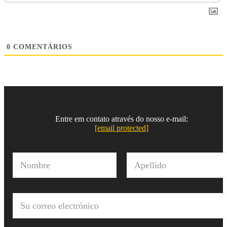
0
COMENTÁRIOS
Entre em contato através do nosso e-mail:
[email protected]
N
o
m
Nombre
Apellido
b
r
C
e
o
*
r
r