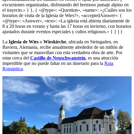
excursiones organizadas, disfrutando del hermoso paisaje alpino en
el trayecto.» } }, { «@type»: «Question», «name»: «¿Cuáles son los
horarios de visita de la Iglesia de Wies?», «acceptedAnswer»: {
«@type»: «Answer», «text»: «La iglesia está abierta diariamente de
8 a 20 horas en verano y hasta las 17 horas en invierno, con horarios
ajustados durante eventos especiales y cultos religiosos.» } } ] }
La
Iglesia de Wies
o
Wieskirche
, ubicada en Steingaden, en
Baviera, Alemania, recibe anualmente alrededor de un millón de
visitantes que se maravillan con esta verdadera obra de arte. Por
estar cerca del
Castillo de Neuschwanstein
, es una atracción
imperdible que no puede faltar en un itinerario para la
Ruta
Romántica
.