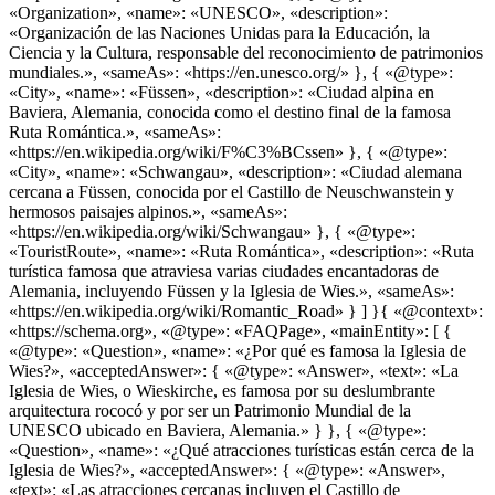
«Organization», «name»: «UNESCO», «description»:
«Organización de las Naciones Unidas para la Educación, la
Ciencia y la Cultura, responsable del reconocimiento de patrimonios
mundiales.», «sameAs»: «https://en.unesco.org/» }, { «@type»:
«City», «name»: «Füssen», «description»: «Ciudad alpina en
Baviera, Alemania, conocida como el destino final de la famosa
Ruta Romántica.», «sameAs»:
«https://en.wikipedia.org/wiki/F%C3%BCssen» }, { «@type»:
«City», «name»: «Schwangau», «description»: «Ciudad alemana
cercana a Füssen, conocida por el Castillo de Neuschwanstein y
hermosos paisajes alpinos.», «sameAs»:
«https://en.wikipedia.org/wiki/Schwangau» }, { «@type»:
«TouristRoute», «name»: «Ruta Romántica», «description»: «Ruta
turística famosa que atraviesa varias ciudades encantadoras de
Alemania, incluyendo Füssen y la Iglesia de Wies.», «sameAs»:
«https://en.wikipedia.org/wiki/Romantic_Road» } ] }{ «@context»:
«https://schema.org», «@type»: «FAQPage», «mainEntity»: [ {
«@type»: «Question», «name»: «¿Por qué es famosa la Iglesia de
Wies?», «acceptedAnswer»: { «@type»: «Answer», «text»: «La
Iglesia de Wies, o Wieskirche, es famosa por su deslumbrante
arquitectura rococó y por ser un Patrimonio Mundial de la
UNESCO ubicado en Baviera, Alemania.» } }, { «@type»:
«Question», «name»: «¿Qué atracciones turísticas están cerca de la
Iglesia de Wies?», «acceptedAnswer»: { «@type»: «Answer»,
«text»: «Las atracciones cercanas incluyen el Castillo de