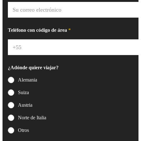
r
C
e
o
*
r
r
e
Teléfono con código de área
*
o
e
l
e
c
t
¿Adónde quiere viajar?
r
ó
Alemania
n
i
Suiza
c
o
Austria
*
Norte de Italia
Otros