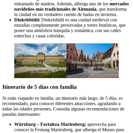
entramado de madera. Además, alberga uno de los
mercados
navideños más tradicionales de Alemania
, que transforma
la ciudad en un verdadero cuento de hadas en invierno.
Dinkelsbühl:
Dinkelsbühl es una ciudad medieval con
murallas completamente preservadas y torres históricas, que
posee una atmósfera tranquila y romántica, con sus calles
estrechas y casas coloridas.
Residenz en Würzburg
Rothenburg ob der Tauber
(Imagen por Andreas
(Imagen por Michał
de Pixabay)
de Pixabay)
Itinerario de 5 días con familia
Si estás viajando en familia, un itinerario más largo, de 5 días, es
recomendado, para conocer diferentes atracciones, agradando a
todas las edades presentes. Consulta algunas recomendaciones de
paradas interesantes:
Würzburg – Fortaleza Marienberg:
aprovecha para
conocer la Festung Marienberg, que alberga el Museo para