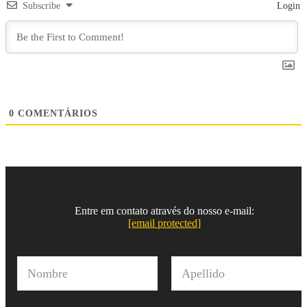
Subscribe
Login
0
COMENTÁRIOS
Entre em contato através do nosso e-mail:
[email protected]
N
o
m
Nombre
Apellido
b