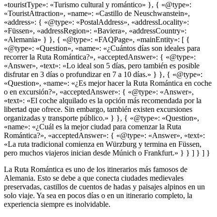
«touristType»: «Turismo cultural y romántico» }, { «@type»:
«TouristAttraction», «name»: «Castillo de Neuschwanstein»,
«address»: { «@type»: «PostalAddress», «addressLocality»:
«Füssen», «addressRegion»: «Baviera», «addressCountry»:
«Alemania» } }, { «@type»: «FAQPage», «mainEntity»: [ {
«@type»: «Question», «name»: «¿Cuántos días son ideales para
recorrer la Ruta Romántica?», «acceptedAnswer»: { «@type»:
«Answer», «text»: «Lo ideal son 5 días, pero también es posible
disfrutar en 3 días o profundizar en 7 a 10 días.» } }, { «@type»:
«Question», «name»: «¿Es mejor hacer la Ruta Romántica en coche
o en excursión?», «acceptedAnswer»: { «@type»: «Answer»,
«text»: «El coche alquilado es la opción más recomendada por la
libertad que ofrece. Sin embargo, también existen excursiones
organizadas y transporte público.» } }, { «@type»: «Question»,
«name»: «¿Cuál es la mejor ciudad para comenzar la Ruta
Romántica?», «acceptedAnswer»: { «@type»: «Answer», «text»:
«La ruta tradicional comienza en Würzburg y termina en Füssen,
pero muchos viajeros inician desde Múnich o Frankfurt.» } } ] } ] }
La Ruta Romántica es uno de los itinerarios más famosos de
Alemania. Esto se debe a que conecta ciudades medievales
preservadas, castillos de cuentos de hadas y paisajes alpinos en un
solo viaje. Ya sea en pocos días o en un itinerario completo, la
experiencia siempre es inolvidable.