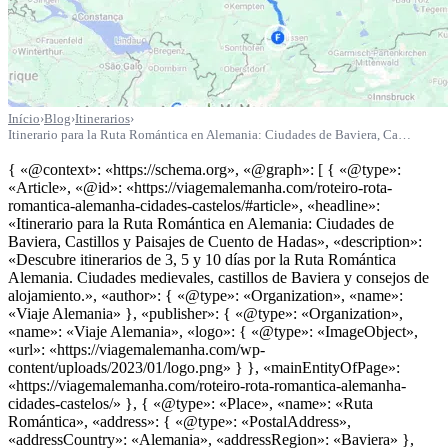
Início
›
Blog
›
Itinerarios
›
Itinerario para la Ruta Romántica en Alemania: Ciudades de Baviera, Ca…
{ «@context»: «https://schema.org», «@graph»: [ { «@type»:
«Article», «@id»: «https://viagemalemanha.com/roteiro-rota-
romantica-alemanha-cidades-castelos/#article», «headline»:
«Itinerario para la Ruta Romántica en Alemania: Ciudades de
Baviera, Castillos y Paisajes de Cuento de Hadas», «description»:
«Descubre itinerarios de 3, 5 y 10 días por la Ruta Romántica
Alemania. Ciudades medievales, castillos de Baviera y consejos de
alojamiento.», «author»: { «@type»: «Organization», «name»:
«Viaje Alemania» }, «publisher»: { «@type»: «Organization»,
«name»: «Viaje Alemania», «logo»: { «@type»: «ImageObject»,
«url»: «https://viagemalemanha.com/wp-
content/uploads/2023/01/logo.png» } }, «mainEntityOfPage»:
«https://viagemalemanha.com/roteiro-rota-romantica-alemanha-
cidades-castelos/» }, { «@type»: «Place», «name»: «Ruta
Romántica», «address»: { «@type»: «PostalAddress»,
«addressCountry»: «Alemania», «addressRegion»: «Baviera» },