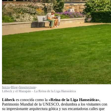
Início
›
Blog
›
Arquitectura
›
Lübeck y el Mazapán – La Reina de la Liga Hanseática
Lübeck
es conocida como la
«Reina de la Liga Hanseática»
,
Patrimonio Mundial de la UNESCO, deslumbra a los visitantes con
su impresionante arquitectura gótica y sus encantadoras calles que