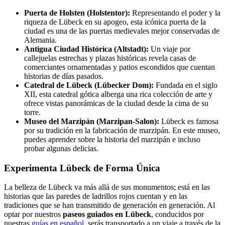
Puerta de Holsten (Holstentor):
Representando el poder y la
riqueza de Lübeck en su apogeo, esta icónica puerta de la
ciudad es una de las puertas medievales mejor conservadas de
Alemania.
Antigua Ciudad Histórica (Altstadt):
Un viaje por
callejuelas estrechas y plazas históricas revela casas de
comerciantes ornamentadas y patios escondidos que cuentan
historias de días pasados.
Catedral de Lübeck (Lübecker Dom):
Fundada en el siglo
XII, esta catedral gótica alberga una rica colección de arte y
ofrece vistas panorámicas de la ciudad desde la cima de su
torre.
Museo del Marzipán (Marzipan-Salon):
Lübeck es famosa
por su tradición en la fabricación de marzipán. En este museo,
puedes aprender sobre la historia del marzipán e incluso
probar algunas delicias.
Experimenta Lübeck de Forma Única
La belleza de Lübeck va más allá de sus monumentos; está en las
historias que las paredes de ladrillos rojos cuentan y en las
tradiciones que se han transmitido de generación en generación. Al
optar por nuestros
paseos guiados en Lübeck
, conducidos por
nuestras
guías en español
, serás transportado a un viaje a través de la