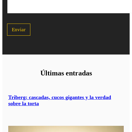
u
s
c
a
p
Enviar
a
r
a
s
u
v
i
a
Últimas entradas
j
e
?
*
Triberg: cascadas, cucos gigantes y la verdad
sobre la torta