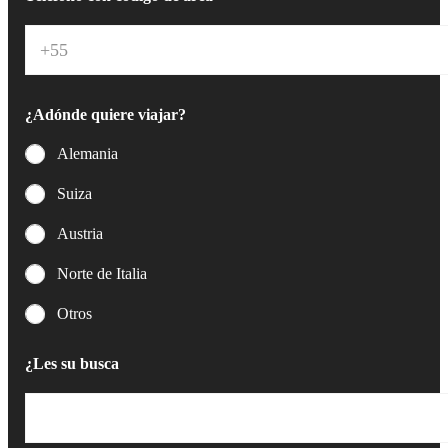
o
e
l
e
c
t
¿Adónde quiere viajar?
r
ó
Alemania
n
i
Suiza
c
o
Austria
*
Norte de Italia
Otros
¿Les su busca