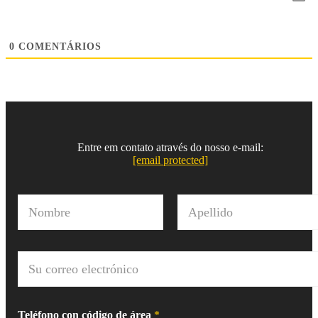
0
COMENTÁRIOS
Entre em contato através do nosso e-mail:
[email protected]
N
o
m
Nombre
Apellido
b
r
C
e
o
*
r
r
e
Teléfono con código de área
*