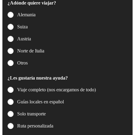
¿Adónde quiere viajar?
r
ó
Alemania
n
i
Suiza
c
o
Austria
*
Norte de Italia
Otros
¿Les gustaría nuestra ayuda?
Viaje completo (nos encargamos de todo)
Guías locales en español
Solo transporte
Ruta personalizada