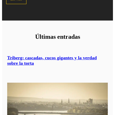
a
j
e
?
*
Últimas entradas
Triberg: cascadas, cucos gigantes y la verdad
sobre la torta