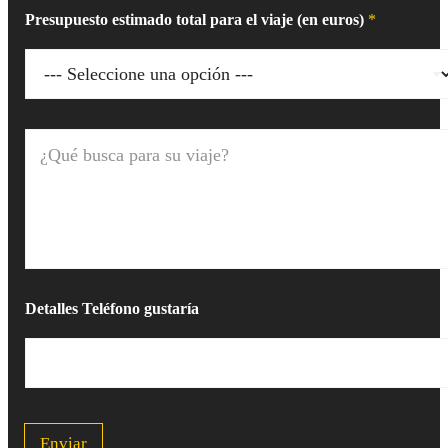
Presupuesto estimado total para el viaje (en euros)
*
¿
Q
u
é
b
u
s
c
a
p
Detalles Teléfono gustaría
a
r
a
s
u
v
i
Enviar