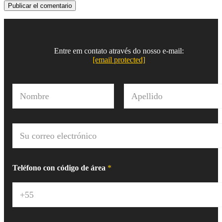
Entre em contato através do nosso e-mail:
[email protected]
N
o
m
Nombre
Apellido
b
r
C
e
o
*
r
r
e
Teléfono con código de área
*
o
e
l
e
c
t