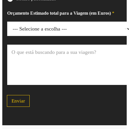
Orçamento Estimado total para a Viagem (em Euros)
*
O
q
u
e
e
s
t
á
b
u
Enviar
s
c
a
n
d