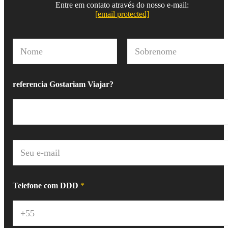
Entre em contato através do nosso e-mail:
[email protected]
N
o
m
Nome
Sobrenome
e
*
referencia Gostariam Viajar?
E
-
m
a
i
Telefone com DDD
*
l
*