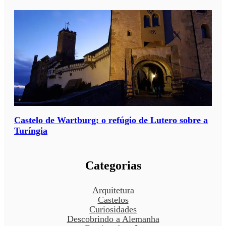
Castelo de Wartburg: o refúgio de Lutero sobre a
Turíngia
Categorias
Arquitetura
Castelos
Curiosidades
Descobrindo a Alemanha