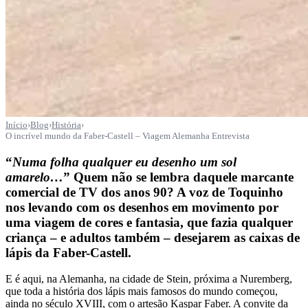
Início
›
Blog
›
História
›
O incrível mundo da Faber-Castell – Viagem Alemanha Entrevista
“
Numa folha qualquer eu desenho um sol
amarelo…
” Quem não se lembra daquele marcante
comercial de TV dos anos 90? A voz de Toquinho
nos levando com os desenhos em movimento por
uma viagem de cores e fantasia, que fazia qualquer
criança – e adultos também – desejarem as caixas de
lápis da Faber-Castell.
E é aqui, na Alemanha, na cidade de Stein, próxima a Nuremberg,
que toda a história dos lápis mais famosos do mundo começou,
ainda no século XVIII, com o artesão Kaspar Faber. A convite da