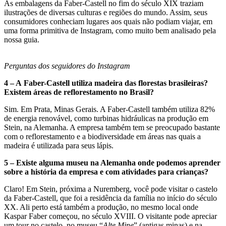
As embalagens da Faber-Castell no fim do século XIX traziam
ilustrações de diversas culturas e regiões do mundo. Assim, seus
consumidores conheciam lugares aos quais não podiam viajar, em
uma forma primitiva de Instagram, como muito bem analisado pela
nossa guia.
Perguntas dos seguidores do Instagram
4 – A Faber-Castell utiliza madeira das florestas brasileiras?
Existem áreas de reflorestamento no Brasil?
Sim. Em Prata, Minas Gerais. A Faber-Castell também utiliza 82%
de energia renovável, como turbinas hidráulicas na produção em
Stein, na Alemanha. A empresa também tem se preocupado bastante
com o reflorestamento e a biodiversidade em áreas nas quais a
madeira é utilizada para seus lápis.
5 – Existe alguma museu na Alemanha onde podemos aprender
sobre a história da empresa e com atividades para crianças?
Claro! Em Stein, próxima a Nuremberg, você pode visitar o castelo
da Faber-Castell, que foi a residência da família no início do século
XX. Ali perto está também a produção, no mesmo local onde
Kaspar Faber começou, no século XVIII. O visitante pode apreciar
um tour no castelo, no museu “
Alte Mine
” (antigas minas) e na