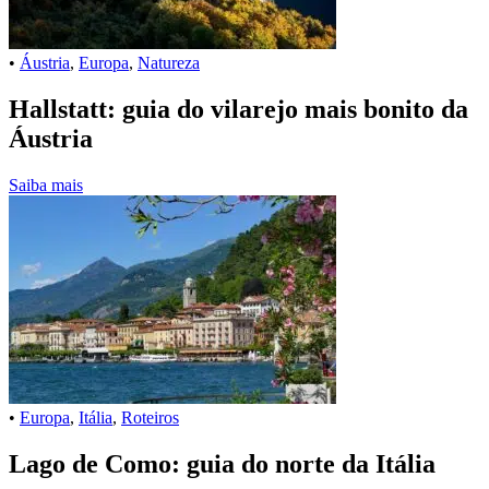
•
Áustria
,
Europa
,
Natureza
Hallstatt: guia do vilarejo mais bonito da
Áustria
Saiba mais
•
Europa
,
Itália
,
Roteiros
Lago de Como: guia do norte da Itália