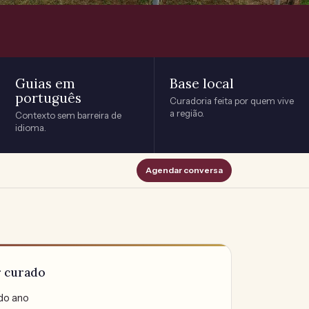
Guias em
Base local
português
Curadoria feita por quem vive
a região.
Contexto sem barreira de
idioma.
Agendar conversa
r curado
do ano