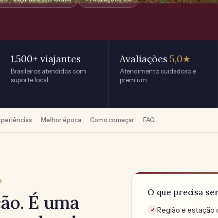
1.500+ viajantes
Avaliações
5,0★
Brasileiros atendidos com
Atendimento cuidadoso e
suporte local.
premium.
xperiências
Melhor época
Como começar
FAQ
O
O que precisa se
ão. É uma
Região e estação 