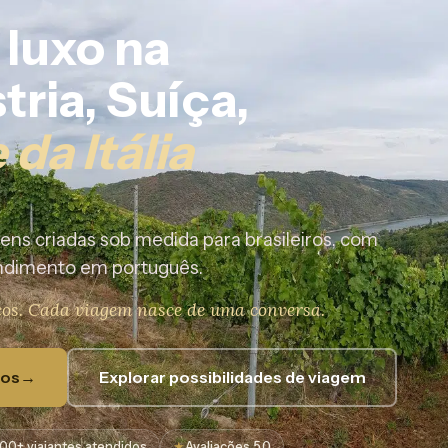
 luxo na
ria, Suíça,
 da Itália
ens criadas sob medida para brasileiros, com
tendimento em português.
icos. Cada viagem nasce de uma conversa.
tos
→
Explorar possibilidades de viagem
500+ viajantes atendidos
★
Avaliações 5,0