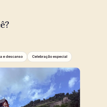
cê?
pa e descanso
Celebração especial