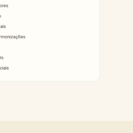
tores
o
ais
armonizações
ês
ciais