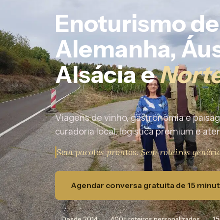
Enoturismo de
Alemanha, Áust
Alsácia e
Norte
Viagens de vinho, gastronomia e paisag
curadoria local, logística premium e a
Sem pacotes prontos. Sem roteiros genér
Agendar conversa gratuita de 15 minu
Desde 2014
400+ roteiros personalizados
1.