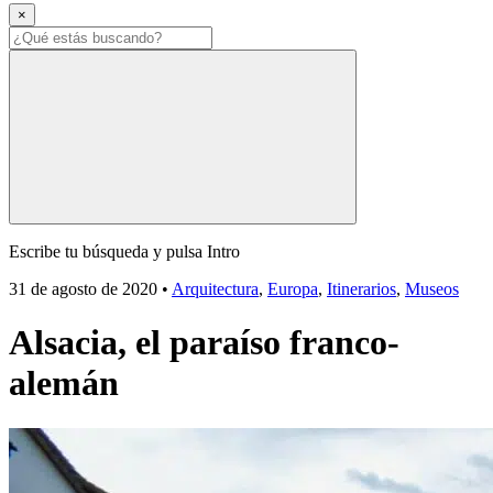
×
Escribe tu búsqueda y pulsa Intro
31 de agosto de 2020
•
Arquitectura
,
Europa
,
Itinerarios
,
Museos
Alsacia, el paraíso franco-
alemán