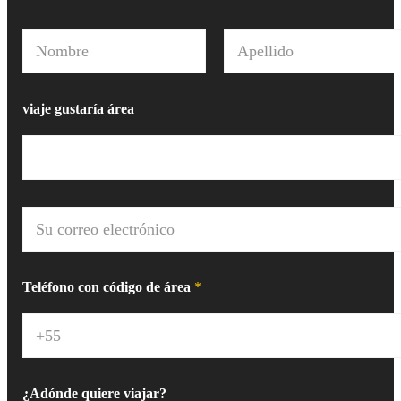
N
o
m
Nombre
Apellido
b
r
viaje gustaría área
e
*
C
o
r
r
e
Teléfono con código de área
*
o
e
l
e
c
t
¿Adónde quiere viajar?