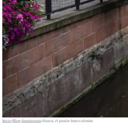
Início
›
Blog
›
Arquitectura
›
Alsacia, el paraíso franco-alemán