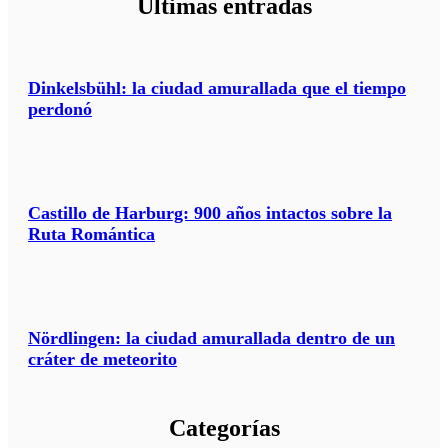
Últimas entradas
j
e
?
*
Dinkelsbühl: la ciudad amurallada que el tiempo
perdonó
Castillo de Harburg: 900 años intactos sobre la
Ruta Romántica
Nördlingen: la ciudad amurallada dentro de un
cráter de meteorito
Categorías