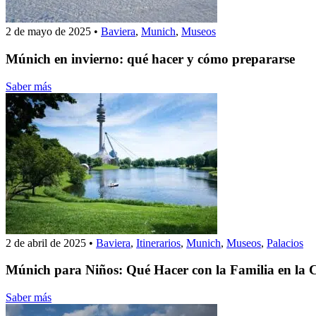
2 de mayo de 2025
•
Baviera
,
Munich
,
Museos
Múnich en invierno: qué hacer y cómo prepararse
Saber más
2 de abril de 2025
•
Baviera
,
Itinerarios
,
Munich
,
Museos
,
Palacios
Múnich para Niños: Qué Hacer con la Familia en la C
Saber más