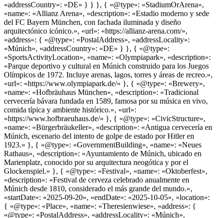
«addressCountry»: «DE» } } }, { «@type»: «StadiumOrArena»,
«name»: «Allianz Arena», «description»: «Estadio moderno y sede
del FC Bayern München, con fachada iluminada y diseño
arquitectónico icónico.», «url»: «https://allianz-arena.com/»,
«address»: { «@type»: «PostalAddress», «addressLocality»:
«Múnich», «addressCountry»: «DE» } }, { «@type»:
«SportsActivityLocation», «name»: «Olympiapark», «description»:
«Parque deportivo y cultural en Múnich construido para los Juegos
Olímpicos de 1972. Incluye arenas, lagos, torres y áreas de recreo.»,
«url»: «https://www.olympiapark.de/» }, { «@type»: «Brewery»,
«name»: «Hofbräuhaus München», «description»: «Tradicional
cervecería bávara fundada en 1589, famosa por su música en vivo,
comida típica y ambiente histórico.», «url»:
«https://www.hofbraeuhaus.de/» }, { «@type»: «CivicStructure»,
«name»: «Bürgerbräukeller», «description»: «Antigua cervecería en
Múnich, escenario del intento de golpe de estado por Hitler en
1923.» }, { «@type»: «GovernmentBuilding», «name»: «Neues
Rathaus», «description»: «Ayuntamiento de Múnich, ubicado en
Marienplatz, conocido por su arquitectura neogótica y por el
Glockenspiel.» }, { «@type»: «Festival», «name»: «Oktoberfest»,
«description»: «Festival de cerveza celebrado anualmente en
Múnich desde 1810, considerado el más grande del mundo.»,
«startDate»: «2025-09-20», «endDate»: «2025-10-05», «location»:
{ «@type»: «Place», «name»: «Theresienwiese», «address»: {
«@type»: «PostalAddress», «addressLocality»: «Múnich»,