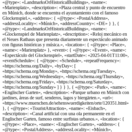
«@type»: «LandmarksOrHistoricalBuildings», «name»:
«Marienplatz», «description»: «Plaza central y punto de encuentro
en Múnich, donde se encuentra el ayuntamiento con el famoso
Glockenspiel.», «address»: { «@type»: «PostalAddress»,
«addressLocality»: «Múnich», «addressCountry»: «DE» } }, {
«@type»: «LandmarksOrHistoricalBuildings», «name»:
«Glockenspiel de Marienplatz», «description»: «Reloj mecánico en
el Neues Rathaus que presenta diariamente un espectáculo animado
con figuras históricas y música.», «location»: { «@type»: «Place»,
«name»: «Marienplatz» }, «event»: { «@type»: «Event», «name»:
«Espectáculo del Glockenspiel», «startDate»: «2025-04-01T11:00»,
«eventSchedule»: { «@type»: «Schedule», «repeatFrequency»:
«https://schema.org/Daily», «byDay»: [
«https://schema.org/Monday», «https://schema.org/Tuesday»,
«https://schema.org/Wednesday», «https://schema.org/Thursday»,
«https://schema.org/Friday», «https://schema.org/Saturday»,
«https://schema.org/Sunday» ] } } }, { «@type»: «Park», «name»:
«Englischer Garten», «description»: «Parque urbano en Múnich con
jardines, áreas de surf, senderos, lagos y biergärten.», «url»:
«https://www.muenchen.de/sehenswuerdigkeiten/orte/120351.html»
}, { «@type»: «TouristAttraction», «name»: «Eisbach»,
«description»: «Canal artificial con una ola permanente en el
Englischer Garten, famoso entre surfistas urbanos.», «location»: {
«@type»: «Place», «name»: «Englischer Garten», «address»: {
«@type»: «PostalAddress», «addressLocality»: «Múnich»,