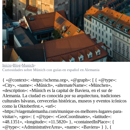
Início
›
Blog
›
Munich
›
Curiosidades sobre Múnich con guías en español en Alemania
{ «@context»: «https://schema.org», «@graph»: [ { «@type»:
«City», «name»: «Múnich», «alternateName»: «München»,
«description»: «Múnich es la capital de Baviera, en el sur de
Alemania. La ciudad es conocida por su arquitectura, tradiciones
culturales bávaras, cervecerías históricas, museos y eventos icónicos
como la Oktoberfest.», «url»:
«https://viagemalemanha.com/munique-os-melhores-lugares-para-
visitar/», «geo»: { «@type»: «GeoCoordinates», «latitude»:
«48.1351», «longitude»: «11.5820» }, «containedInPlace»: {
«@type»: «AdministrativeArea», «name»: «Baviera» } }, {