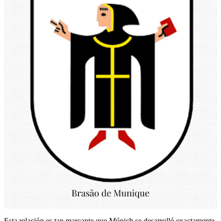
Esta relación es tan marcante que Múnich se desarrolló exactamente