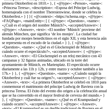
primera Oktoberfest en 1810.» }, { «@type»: «Person», «name»:
«Princesa Teresa», «description»: «Esposa del Príncipe Ludwig,
homenajeada con el nombre Theresienwiese, donde se celebra la
Oktoberfest.» } ] }{ «@context»: «https://schema.org», «@type»:
«FAQPage», «mainEntity»: [ { «@type»: «Question», «name»:
«¿Cuál es el origen del nombre Múnich?», «acceptedAnswer»: {
«@type»: «Answer», «text»: «El nombre ‘Múnich’ proviene del
alemán München, que significa ‘de los monjes’. La ciudad fue
fundada por monjes benedictinos en el siglo XII, y esta herencia aún
se representa en el escudo de la ciudad.» } }, { «@type»:
«Question», «name»: «¿Qué es el Glockenspiel de Múnich y
cuándo ocurre el espectáculo?», «acceptedAnswer»: { «@type»:
«Answer», «text»: «El Glockenspiel es un reloj mecánico con 43
campanas y 32 figuras animadas, ubicado en la torre del
ayuntamiento de Múnich, en Marienplatz. El espectáculo ocurre
diariamente a las 11h y 12h, y entre marzo y octubre también a las
17h.» } }, { «@type»: «Question», «name»: «¿Cuándo surgió la
Oktoberfest y cuál fue su origen?», «acceptedAnswer»: { «@type»:
«Answer», «text»: «La primera Oktoberfest se celebró en 1810 para
conmemorar el matrimonio del príncipe Ludwig de Baviera con la
princesa Teresa. El éxito del evento dio origen a la celebración anual
que se ha convertido en el mayor festival de cerveza del mundo.» }
}, { «@type»: «Question», «name»: «¿Qué es el Krampuslauf y
cuándo ocurre?», «acceptedAnswer»: { «@type»: «Answer»,
«text»: «El Krampuslauf es un desfile tradicional de Baviera en el