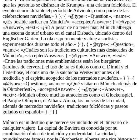
que las personas se disfrazan de Krampus, una criatura folclórica. El
evento ocurre durante el período de Adviento, como parte de las
celebraciones navideñas.» } }, { «@type»: «Question», «name»:
«¿Es posible surfear en Múnich?», «acceptedAnswer»: { «@type»:
«Answer», «text»: «¡Sí! A pesar de no tener mar, Múnich alberga
una escena de surf urbano en el canal Eisbach, ubicado dentro del
Englischer Garten. La ola es permanente y atrae a surfistas
experimentados durante todo el año.» } }, { «@type»: «Question»,
«name»: «¿Cuáles son las tradiciones culturales más destacadas de
Múnich?», «acceptedAnswer»: { «@type»: «Answer», «text»:
«Entre las tradiciones más emblemáticas están los biergärten
(jardines de cerveza), el uso de trajes típicos como el Dirndl y el
Lederhose, el consumo de la salchicha Weißwurst antes del
mediodía y el espíritu acogedor de los mercados navideños.» } }, {
«@type»: «Question», «name»: «¿Qué visitar en Múnich además de
la Oktoberfest?», «acceptedAnswer»: { «@type»: «Answer»,
«text»: «Múnich ofrece muchas atracciones como el Glockenspiel,
el Parque Olímpico, el Allianz Arena, los museos de la ciudad,
además de mercados navideños, tradiciones folclóricas y paseos
guiados en español.» } } ] }
Múnich es un destino que merece ser incluido en el itinerario de
cualquier viajero. La capital de Baviera es conocida por su
combinación única de tradición y modernidad. La ciudad,
mundialmente famosa por la Oktoberfest, alberga una rica historia y