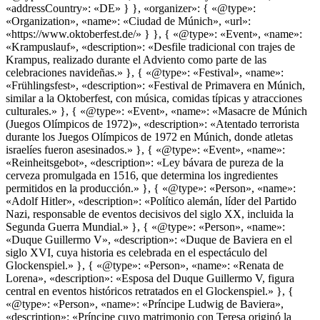
«addressCountry»: «DE» } }, «organizer»: { «@type»:
«Organization», «name»: «Ciudad de Múnich», «url»:
«https://www.oktoberfest.de/» } }, { «@type»: «Event», «name»:
«Krampuslauf», «description»: «Desfile tradicional con trajes de
Krampus, realizado durante el Adviento como parte de las
celebraciones navideñas.» }, { «@type»: «Festival», «name»:
«Frühlingsfest», «description»: «Festival de Primavera en Múnich,
similar a la Oktoberfest, con música, comidas típicas y atracciones
culturales.» }, { «@type»: «Event», «name»: «Masacre de Múnich
(Juegos Olímpicos de 1972)», «description»: «Atentado terrorista
durante los Juegos Olímpicos de 1972 en Múnich, donde atletas
israelíes fueron asesinados.» }, { «@type»: «Event», «name»:
«Reinheitsgebot», «description»: «Ley bávara de pureza de la
cerveza promulgada en 1516, que determina los ingredientes
permitidos en la producción.» }, { «@type»: «Person», «name»:
«Adolf Hitler», «description»: «Político alemán, líder del Partido
Nazi, responsable de eventos decisivos del siglo XX, incluida la
Segunda Guerra Mundial.» }, { «@type»: «Person», «name»:
«Duque Guillermo V», «description»: «Duque de Baviera en el
siglo XVI, cuya historia es celebrada en el espectáculo del
Glockenspiel.» }, { «@type»: «Person», «name»: «Renata de
Lorena», «description»: «Esposa del Duque Guillermo V, figura
central en eventos históricos retratados en el Glockenspiel.» }, {
«@type»: «Person», «name»: «Príncipe Ludwig de Baviera»,
«description»: «Príncipe cuyo matrimonio con Teresa originó la