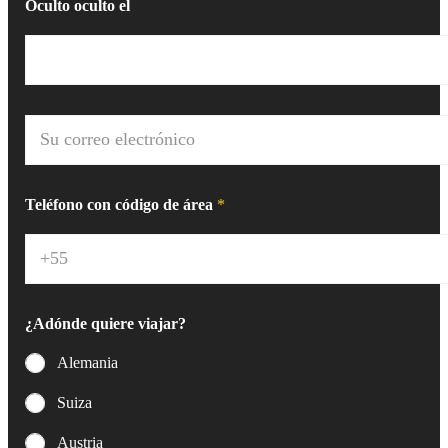
r
Oculto oculto el
e
*
C
o
r
r
e
Teléfono con código de área
*
o
e
l
e
c
t
¿Adónde quiere viajar?
r
ó
Alemania
n
i
Suiza
c
o
Austria
*