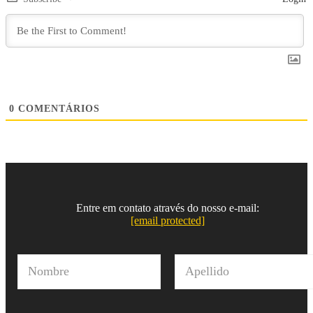
0
COMENTÁRIOS
Entre em contato através do nosso e-mail:
[email protected]
N
o
m
Nombre
Apellido
b