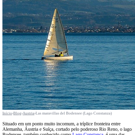
Início
›
Blog
›
Austria
›
Las maravillas del Bodensee (Lago Constanza)
Situado em um ponto muito incomum, a tríplice fronteira entre
Alemanha, Áustria e Suíça, cortado pelo poderoso Rio Reno, o lago
Bodensee, também conhecido como
Lago Constança
, é uma das